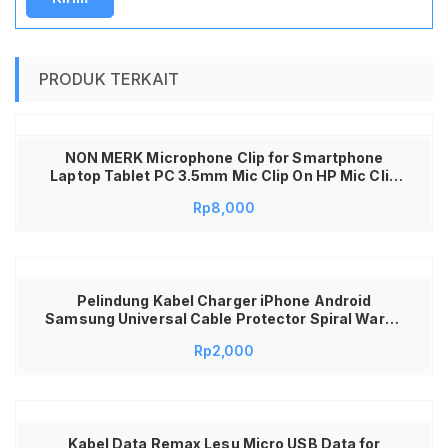
PRODUK TERKAIT
NON MERK Microphone Clip for Smartphone
Laptop Tablet PC 3.5mm Mic Clip On HP Mic Clip
On Laptop Mikrofon Kabel Mik Klip Lavalier
Rp
8,000
Microphone Clip On Suara Jernih Mic Interview
Mic Podcast Microphone PC Laptop HP Mic Clip
On 3.5mm Universal
Pelindung Kabel Charger iPhone Android
Samsung Universal Cable Protector Spiral Warna
Warni Anti Putus Lilitan Kabel Data USB Earphone
Rp
2,000
Awet Hemat Kuat Lentur Aksesoris HP Organizer
Perapi Kabel Charger Laptop MacBook Silicon
Premium Murah
Kabel Data Remax Lesu Micro USB Data for