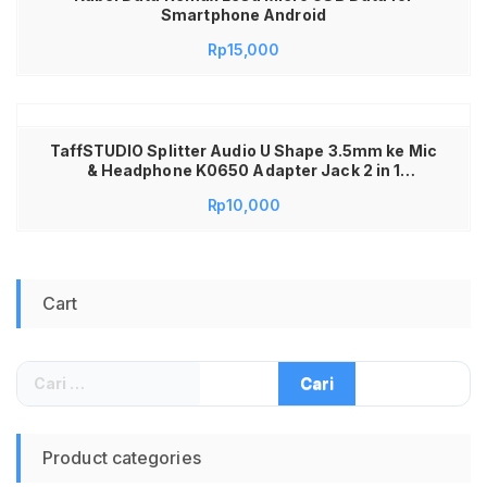
Smartphone Android
Rp
15,000
TaffSTUDIO Splitter Audio U Shape 3.5mm ke Mic
& Headphone K0650 Adapter Jack 2 in 1
Sambungan Mikrofon Eksternal HP Laptop PC
Rp
10,000
PS4 Gaming Podcast Zoom Meeting Smule
Youtube Vlogger Alat Pemisah Suara Praktis
Ringkas Anti Noise High Quality Awet Murah
Cart
Cari
untuk:
Product categories