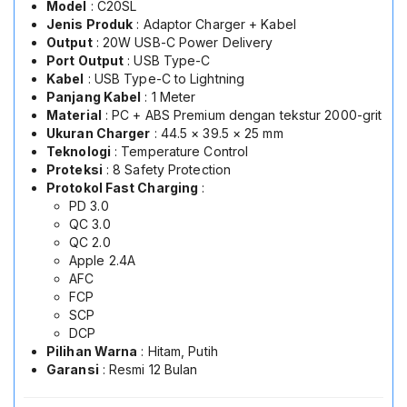
Model
: C20SL
Jenis Produk
: Adaptor Charger + Kabel
Output
: 20W USB-C Power Delivery
Port Output
: USB Type-C
Kabel
: USB Type-C to Lightning
Panjang Kabel
: 1 Meter
Material
: PC + ABS Premium dengan tekstur 2000-grit
Ukuran Charger
: 44.5 × 39.5 × 25 mm
Teknologi
: Temperature Control
Proteksi
: 8 Safety Protection
Protokol Fast Charging
:
PD 3.0
QC 3.0
QC 2.0
Apple 2.4A
AFC
FCP
SCP
DCP
Pilihan Warna
: Hitam, Putih
Garansi
: Resmi 12 Bulan