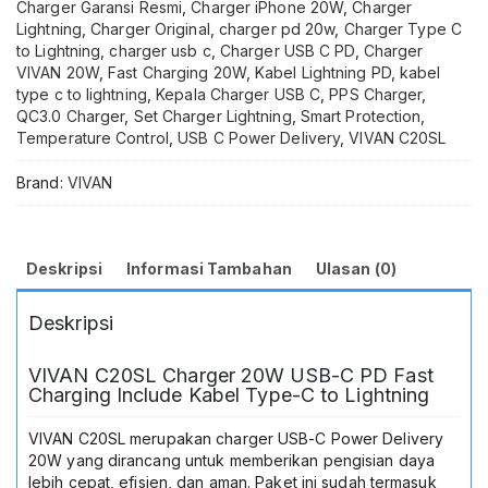
Charger Garansi Resmi
,
Charger iPhone 20W
,
Charger
Charger
Lightning
,
Charger Original
,
charger pd 20w
,
Charger Type C
Include
to Lightning
,
charger usb c
,
Charger USB C PD
,
Charger
Kabel
VIVAN 20W
,
Fast Charging 20W
,
Kabel Lightning PD
,
kabel
Type
type c to lightning
,
Kepala Charger USB C
,
PPS Charger
,
C
QC3.0 Charger
,
Set Charger Lightning
,
Smart Protection
,
to
Temperature Control
,
USB C Power Delivery
,
VIVAN C20SL
Lightning
1M
Brand:
VIVAN
Original
QC3.0
PPS
AFC
Deskripsi
Informasi Tambahan
Ulasan (0)
Smart
Protection
Deskripsi
Temperature
Control
Super
VIVAN C20SL Charger 20W USB-C PD Fast
Fast
Charging Include Kabel Type-C to Lightning
Charge
Garansi
VIVAN C20SL merupakan charger USB-C Power Delivery
Resmi
20W yang dirancang untuk memberikan pengisian daya
12
lebih cepat, efisien, dan aman. Paket ini sudah termasuk