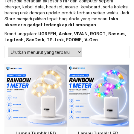
Tersedia beragam aksesoris HP dan komputer seperti
charger, kabel data, headset, mouse, keyboard, serta koleksi
barang unik dengan update produk terbaru setiap waktu. Jadi
Store menjadi pilihan tepat bagi Anda yang mencari
toko
aksesoris gadget terlengkap di Lamongan
.
Brand unggulan:
UGREEN, Anker, VIVAN, ROBOT, Baseus,
Logitech, SanDisk, TP-Link, FOOME, V-Gen
.
Tambah ke keranjang
Lampu Tumblr LED
Lampu Tumblr LED