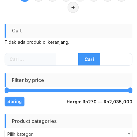
Universal untuk
untuk Komputer PC
→
Smartphone Tablet
Laptop Kerja Gaming
Belajar
Cart
Tidak ada produk di keranjang.
Cari
untuk:
Filter by price
H
H
Saring
Harga:
Rp270
—
Rp2,035,000
te
te
Product categories
Pilih kategori