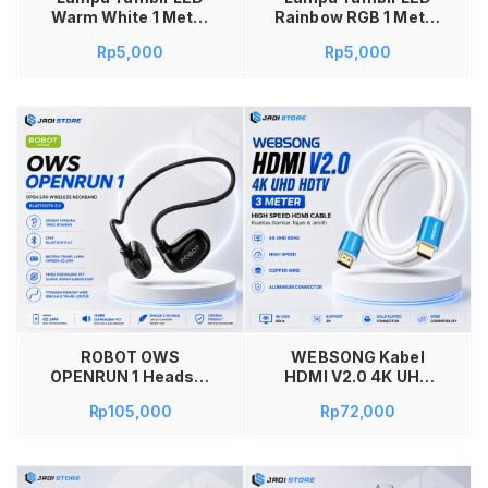
Warm White 1 Meter
Rainbow RGB 1 Meter
10 LED Lampu Hias
10 LED Lampu Hias
Rp
5,000
Rp
5,000
Kawat Fleksibel Multi
Kawat Fleksibel Multi
Mode dengan Baterai
Mode dengan Baterai
Gratis untuk
Gratis untuk
Dekorasi Kamar
Dekorasi Kamar
Pohon Natal Pesta
Pohon Natal Pesta
Pernikahan Cafe
Pernikahan Cafe
Teras Rumah Indoor
Teras Rumah Indoor
Outdoor Layangan
Outdoor Layangan
Hias Estetik
Hias Estetik
Tambah ke keranjang
ROBOT OWS
WEBSONG Kabel
OPENRUN 1 Headset
HDMI V2.0 4K UHD
Bluetooth Open Ear
HDTV 3M 3 Meter
Rp
105,000
Rp
72,000
Wireless Neckband
High Speed HDMI
Bluetooth 5.3 Sport
Cable Copper Wire
Headphone Speaker
Aluminium
14MM Diafragma
Connector untuk TV