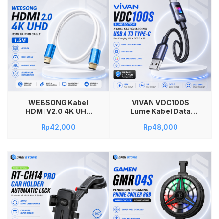
PET Baterai Hingga
Monitor Proyektor
60 Jam Titanium
Laptop PC PS4 PS5
Memory Wire
Xbox Set Top Box
Headset Olahraga
Warna Putih (salin)
Lari Sepeda Gym
Musik Original Hitam
Tambah ke keranjang
WEBSONG Kabel
VIVAN VDC100S
HDMI V2.0 4K UHD
Lume Kabel Data
HDTV 1.5M 1.5 Meter
USB A to Type C Fast
Rp
42,000
Rp
48,000
High Speed HDMI
Charging 18W QC3.0
Cable Copper Wire
3A RGB Breathing
Aluminium
Light Braided
Connector untuk TV
Charger Cable USB
Monitor Proyektor
Type-C Data Sync 1
Laptop PC PS4 PS5
Meter Smart Chip
Xbox Set Top Box
untuk Smartphone
Warna Putih
Android