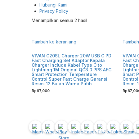
Hubungi Kami
Privacy Policy
Diurutkan
Menampilkan semua 2 hasil
menurut
yang
terbaru
Tambah ke keranjang
Tambah 
VIVAN C20SL Charger 20W USB C PD
VIVAN 
Fast Charging Set Adaptor Kepala
Fast Ch
Charger Include Kabel Type C to
Charger
Lightning 1M Original QC3.0 PPS AFC
Lightni
Smart Protection Temperature
Smart P
Control Super Fast Charge Garansi
Control
Resmi 12 Bulan Warna Putih
Resmi 1
Rp
67,000
Rp
67,00