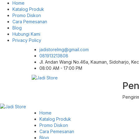
Home
Katalog Produk
Promo Diskon
Cara Pemesanan
Blog
Hubungi Kami
Privacy Policy
jadistorelmg@gmail.com
081913213808
Jl. Andan Wangi No.46a, Kauman, Sidoharjo, K
08:00 AM - 17:00 PM
Pen
Pusat Aksesoris HP, Komputer & Produk
Jadi Store
Unik di Lamongan
Pengiri
Home
Katalog Produk
Promo Diskon
Cara Pemesanan
Blog