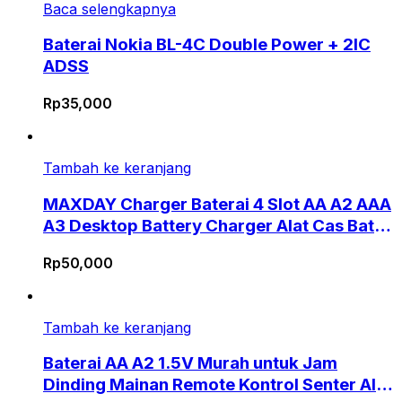
Baca selengkapnya
Baterai Nokia BL-4C Double Power + 2IC
ADSS
Rp
35,000
Tambah ke keranjang
MAXDAY Charger Baterai 4 Slot AA A2 AAA
A3 Desktop Battery Charger Alat Cas Batre
Isi Ulang Rechargable Untuk Mainan
Rp
50,000
Tamiya Mobil RC Remote TV AC Kamera
Digital Mouse Wireless Senter LED Praktis
Hemat Daya Kompatibel Berbagai Merk
Tambah ke keranjang
Kualitas Terjamin
Baterai AA A2 1.5V Murah untuk Jam
Dinding Mainan Remote Kontrol Senter Alat