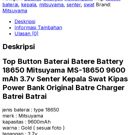
baterai
,
kepala
,
mitsuyama
,
senter
,
swat
Brand:
Mitsuyama
Deskripsi
Informasi Tambahan
Ulasan (0)
Deskripsi
Top Button Baterai Batere Battery
18650 Mitsuyama MS-18650 9600
mAh 3.7v Senter Kepala Swat Kipas
Power Bank Original Batre Charger
Batrei Batrai
jenis baterai : type 18650
merk : Mitsuyama
kapasitas : 9600mAh
warna : Gold ( sesuai foto )
tegangan : 3.7v