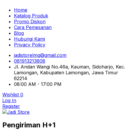
Home
Katalog Produk
Promo Diskon
Cara Pemesanan
Blog
Hubungi Kami
Privacy Policy
jadistorelmg@gmail.com
081913213808
Jl. Andan Wangi No.46a, Kauman, Sidoharjo, Kec.
Lamongan, Kabupaten Lamongan, Jawa Timur
62214
08:00 AM - 17:00 PM
Wishlist
0
Log In
Register
Pusat Aksesoris HP, Komputer & Produk Unik di
Pengiriman H+1
Lamongan