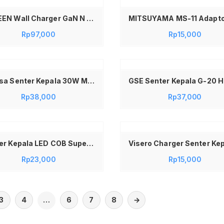
UGREEN Wall Charger GaN N Series 20W PD Type C Fast Charging Adaptor USB C Original Kepala Charger Power Delivery untuk Android iPhone iPad dengan Teknologi GaN Mini Compact Aman dan Efisien untuk Pengisian Cepat
Rp
97,000
Rp
15,000
Tambah ke keranjang
Miyosa Senter Kepala 30W MS-413 Baterai Lithium 2000mAh Body Aluminium Headlamp LED Cahaya Putih Kuning Super Terang Jarak Jauh Anti Air Waterproof Untuk Menyelam Memancing Berburu Outdoor Camping Mendaki Gunung Awet Ringan Kuat Kualitas Premium (salin)
Rp
38,000
Rp
37,000
Baca selengkapnya
Senter Kepala LED COB Super Terang Rechargeable Headlamp Dual Mode Cahaya Putih Dilengkapi Magnet Kuat Senter Ikat Kepala Cas USB Untuk Bengkel Montir Service Mobil Motor Camping Memancing Outdoor Waterproof Tahan Air Praktis Ringan Awet
Rp
23,000
Rp
15,000
3
4
…
6
7
8
→