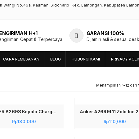
an Wangi No.46a, Kauman, Sidoharjo, Kec. Lamongan, Kabupaten Lamo
ENGIRIMAN H+1
GARANSI 100%
engiriman Cepat & Terpercaya
Dijamin asli & sesuai desk
CARA PEMESANAN
BLOG
HUBUNGI KAMI
PRIVACY POLI
Menampilkan 1–12 dari 
Tambah ke keranjang
ANKER B2698 Kepala Charger Set Zolo 30W Charger GaN USB-C + Kabel PD Fast Charging Batok Adaptor Adapter Charger N Series GAN 30W Smartphone Type-C Type C Tipe C PD Power Delivery Quick Charge PowerIQ3.0 Fast Charging B2698L21 Warna Putih
Rp
180,000
Rp
110,000
Tambah ke keranjang