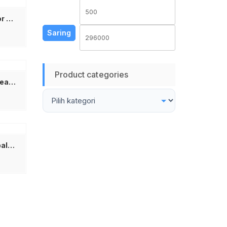
Harga
Harga
MITSUYAMA MS-11 Adaptor Charger Senter Kepala Jack Lubang Angka 8 – Casan Headlamp LED Universal 4.2V 800mA Kompatibel Berbagai Merk Senter Police Swat Dan Lampu Kepala Portable Awet Dan Aman Jadi Store
terendah
tertinggi
Saring
Product categories
GSE Senter Kepala G-20 Headlamp LED 30 Watt Super Terang Cahaya Putih Senter Kepala Cas Rechargeable Baterai Lithium Awet Untuk Memancing Berburu Malam Camping Mendaki Gunung Outdoor Alat Penerangan Darurat Mati Lampu Praktis Kuat Kualitas Terbaik
Visero Charger Senter Kepala Headlamp Jack Angka 8 Charger Casan Senter Kepala LED Charger Headlamp Universal Casan Senter Police Swat Lampu Kepala Rechargeable Charger Head Lamp Portable Cas Colokan 8 Lubang Charger Senter Kepala Visero Kualitas Bagus Aman Cepat Stabil 4.2V 500mA