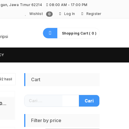
ngan, Jawa Timur 62214
08:00 AM - 17:00 PM
Wishlist
Log In
Register
0
Shopping Cart ( 0 )
ripsi
CY
Diurutkan
Cart
92 hasil
menurut
Cari
yang
untuk:
Anker A2699L11 Zolo Ice 20W GaN Charger USB C PD Fast Charging Original Kepala Charger Adapter Type C Power Delivery Compact ICE Cooled Wall Charger untuk Smartphone Tablet Earbuds Power Bank Warna Putih Hitam
terbaru
Filter by price