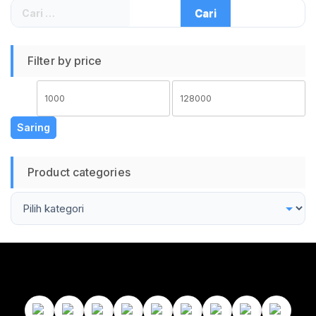
Cari
untuk:
Filter by price
Harga
Harga
terendah
tertinggi
Saring
Product categories