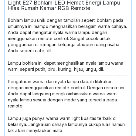
Light E27 Bohlam LED Hemat Energi Lampu
Light
Hias Rumah Kamar RGB Remote
E27
Bohlam
Bohlam lampu unik dengan tampilan seperti bohlam pada
LED
umumnya ini mampu menghasilkan beragam warna cahaya.
Hemat
Anda dapat mengatur nyala warna lampu dengan
Energi
menggunakan remote control. Sangat cocok untuk
Lampu
penggunaan di runagan keluarga ataupun ruang usaha
Hias
Anda seperti cafe, dll.
Rumah
Kamar
RGB
Lampu bohlam ini dapat menghasilkan nyala lampu warna
Remote
warni seperti putih, biru, kuning, hijau, ungu, dll.
Pengaturan warna dan nyala lampu dapat dilakukan
dengan menggunakan remote control. Dengan remote ini
Anda dapat langsung mengkombinasikan warna-warni
nyala lampu sesuai dengan mode yang tersedia pada
remote.
Lampu juga punya warna warm light kualitas terbaik di
kelasnya. Jangkauan cahaya lampunya cukup luas namun
tak akan menyilaukan mata.