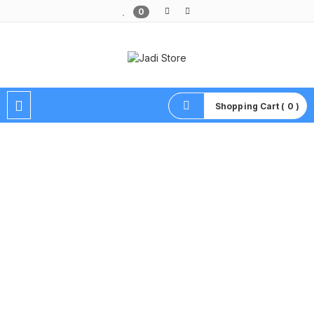
0
Pusat Aksesoris HP, Komputer & Produk Unik di Lamongan
Shopping Cart ( 0 )