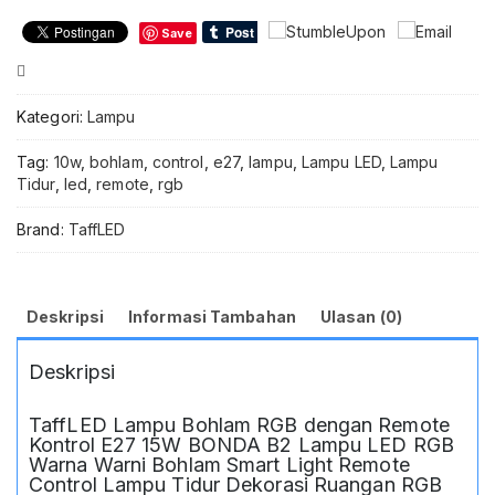
dengan
Save
Remote
Kontrol
Compare
E27
15W
Kategori:
Lampu
BONDA
B2
Tag:
10w
,
bohlam
,
control
,
e27
,
lampu
,
Lampu LED
,
Lampu
Lampu
Tidur
,
led
,
remote
,
rgb
LED
RGB
Brand:
TaffLED
Warna
Warni
Bohlam
Smart
Deskripsi
Informasi Tambahan
Ulasan (0)
Light
Remote
Deskripsi
Control
Lampu
Tidur
TaffLED Lampu Bohlam RGB dengan Remote
Dekorasi
Kontrol E27 15W BONDA B2 Lampu LED RGB
Ruangan
Warna Warni Bohlam Smart Light Remote
RGB
Control Lampu Tidur Dekorasi Ruangan RGB