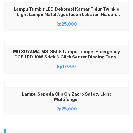
Lampu Tumblr LED Dekorasi Kamar Tidur Twinkle
Light Lampu Natal Agustusan Lebaran Hiasan
Kafe Party Wedding Warm White Warna Warni
Rp
25,000
Rainbow Kabel Lentur 10 Meter Awet Hemat
Listrik Waterproof Outdoor Indoor Plug And Play
Lampu Gantung Estetik
MITSUYAMA MS-8508 Lampu Tempel Emergency
COB LED 10W Stick N Click Senter Dinding Tanpa
Kabel Portable Penerangan Kamar Tidur Lemari
Rp
17,000
Dapur Bagasi Mobil Gudang Wastafel Praktis
Sangat Terang Hemat Baterai Saklar On Off
Aksesoris Rumah Tangga Serbaguna
Lampu Sepeda Clip On Zacro Safety Light
Multifungsi
Rp
25,000