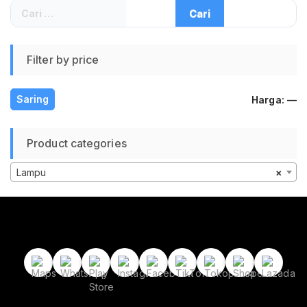
Cari
untuk:
Filter by price
H
H
Saring
Harga:
—
te
te
Product categories
Lampu
×