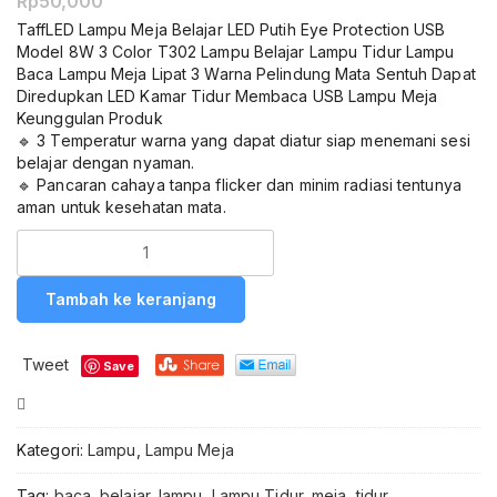
Rp
50,000
TaffLED Lampu Meja Belajar LED Putih Eye Protection USB
Model 8W 3 Color T302 Lampu Belajar Lampu Tidur Lampu
Baca Lampu Meja Lipat 3 Warna Pelindung Mata Sentuh Dapat
Diredupkan LED Kamar Tidur Membaca USB Lampu Meja
Keunggulan Produk
🔹 3 Temperatur warna yang dapat diatur siap menemani sesi
belajar dengan nyaman.
🔹 Pancaran cahaya tanpa flicker dan minim radiasi tentunya
aman untuk kesehatan mata.
Kuantitas
TaffLED
Lampu
Tambah ke keranjang
Meja
Belajar
LED
Tweet
Save
Putih
Eye
Compare
Protection
USB
Kategori:
Lampu
,
Lampu Meja
Model
8W
Tag:
baca
,
belajar
,
lampu
,
Lampu Tidur
,
meja
,
tidur