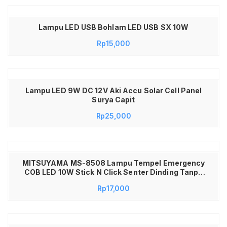
Lampu LED USB Bohlam LED USB SX 10W
Rp
15,000
Lampu LED 9W DC 12V Aki Accu Solar Cell Panel
Surya Capit
Rp
25,000
MITSUYAMA MS-8508 Lampu Tempel Emergency
COB LED 10W Stick N Click Senter Dinding Tanpa
Kabel Portable Penerangan Kamar Tidur Lemari
Rp
17,000
Dapur Bagasi Mobil Gudang Wastafel Praktis
Sangat Terang Hemat Baterai Saklar On Off
Aksesoris Rumah Tangga Serbaguna