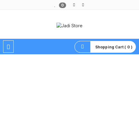
0
Pusat Aksesoris HP, Komputer & Produk Unik di Lamongan
Shopping Cart ( 0 )