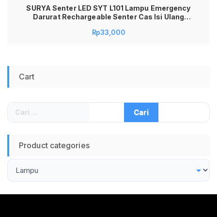
SURYA Senter LED SYT L101 Lampu Emergency
Darurat Rechargeable Senter Cas Isi Ulang
Cahaya Super Terang Awet Tahan Lama Portable
Rp
33,000
Praktis Untuk Mati Lampu Kamar Tidur Ruang
Tamu Camping Outdoor Perlengkapan Rumah
Tangga Kualitas Premium Original
Cart
Cari
untuk:
Product categories