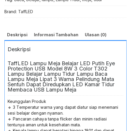
3
Color
Brand:
TaffLED
T302
Lampu
Belajar
Lampu
Deskripsi
Informasi Tambahan
Ulasan (0)
Tidur
Lampu
Deskripsi
Baca
Lampu
Meja
TaffLED Lampu Meja Belajar LED Putih Eye
Lipat
Protection USB Model 8W 3 Color T302
3
Lampu Belajar Lampu Tidur Lampu Baca
Warna
Lampu Meja Lipat 3 Warna Pelindung Mata
Sentuh Dapat Diredupkan LED Kamar Tidur
Pelindung
Membaca USB Lampu Meja
Mata
Sentuh
Keunggulan Produk
Dapat
🔹 3 Temperatur warna yang dapat diatur siap menemani
Diredupkan
sesi belajar dengan nyaman.
LED
🔹 Pancaran cahaya tanpa flicker dan minim radiasi
Kamar
tentunya aman untuk kesehatan mata.
Tidur
🔹 Kepala lampu dapat berotasi hingga 180° dan dapat
Membaca