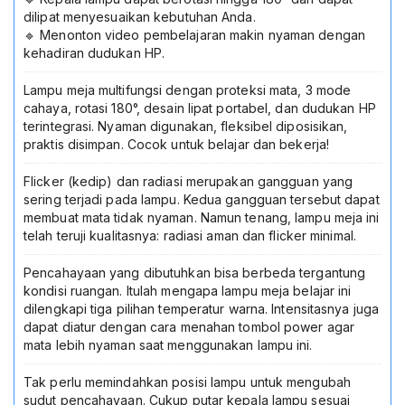
dilipat menyesuaikan kebutuhan Anda.
USB
🔹 Menonton video pembelajaran makin nyaman dengan
Lampu
kehadiran dudukan HP.
Meja
Lampu meja multifungsi dengan proteksi mata, 3 mode
cahaya, rotasi 180°, desain lipat portabel, dan dudukan HP
terintegrasi. Nyaman digunakan, fleksibel diposisikan,
praktis disimpan. Cocok untuk belajar dan bekerja!
Flicker (kedip) dan radiasi merupakan gangguan yang
sering terjadi pada lampu. Kedua gangguan tersebut dapat
membuat mata tidak nyaman. Namun tenang, lampu meja ini
telah teruji kualitasnya: radiasi aman dan flicker minimal.
Pencahayaan yang dibutuhkan bisa berbeda tergantung
kondisi ruangan. Itulah mengapa lampu meja belajar ini
dilengkapi tiga pilihan temperatur warna. Intensitasnya juga
dapat diatur dengan cara menahan tombol power agar
mata lebih nyaman saat menggunakan lampu ini.
Tak perlu memindahkan posisi lampu untuk mengubah
sudut pencahayaan. Cukup putar kepala lampu sesuai