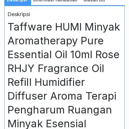
Terapi
Pengharum
Deskripsi
Ruangan
Minyak
Taffware HUMI Minyak
Esensial
Relaksasi
Aromatherapy Pure
Spa
Yoga
Meditasi
Essential Oil 10ml Rose
RHJY Fragrance Oil
Refill Humidifier
Diffuser Aroma Terapi
Pengharum Ruangan
Minyak Esensial