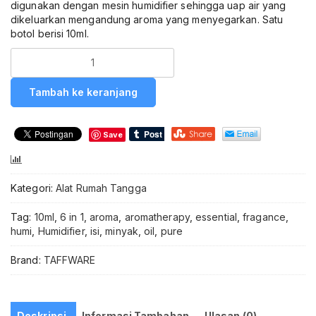
digunakan dengan mesin humidifier sehingga uap air yang
dikeluarkan mengandung aroma yang menyegarkan. Satu
botol berisi 10ml.
Kuantitas
Taffware
HUMI
Tambah ke keranjang
Minyak
Aromatherapy
1
Save
Pcs
Pure
Compare
Essential
Oil
Kategori:
Alat Rumah Tangga
10ml
Rose
Tag:
10ml
,
6 in 1
,
aroma
,
aromatherapy
,
essential
,
fragance
,
RHJY
humi
,
Humidifier
,
isi
,
minyak
,
oil
,
pure
Fragrance
Oil
Brand:
TAFFWARE
Refill
Humidifier
Diffuser
Aroma
Deskripsi
Informasi Tambahan
Ulasan (0)