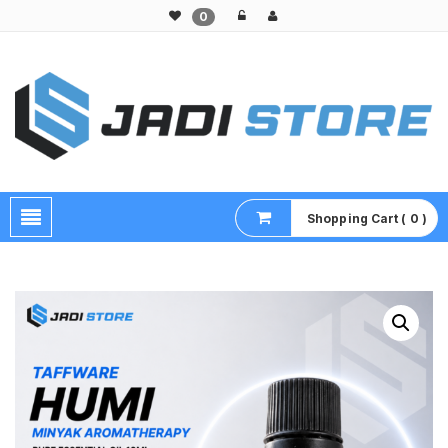
0
Pusat Aksesoris HP, Komputer & Produk Unik di Lamongan
Shopping Cart ( 0 )