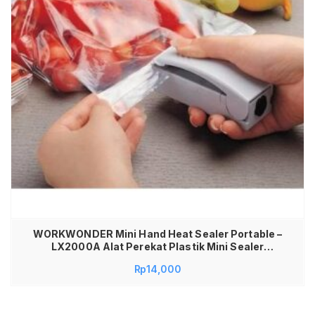
WORKWONDER Mini Hand Heat Sealer Portable –
LX2000A Alat Perekat Plastik Mini Sealer
Makanan Portable Heat Sealer Hand Press Mini
Rp
14,000
Segel Plastik Kemasan Makanan Ringan Snack
Sealer Portable Praktis Anti Bocor Tahan Lama
Perekat Plastik Mini Sealer Press