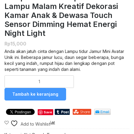
Lampu Malam Kreatif Dekorasi
Kamar Anak & Dewasa Touch
Sensor Dimming Hemat Energi
Night Light
Rp
15,000
Anda akan jatuh cinta dengan Lampu tidur Jamur Mini Avatar
Unik ini. Beberapa jamur lucu, daun segar beberapa, bunga
kecil yang indah, rumput hijau dan lengkap dengan pot
seperti tanaman yang indah dan alami.
Kuantitas
Lampu
Tidur
Tambah ke keranjang
LED
Sensor
Cahaya
Save
Lampu
Jamur
Compare
Add to Wishlist
Lampu
Avatar