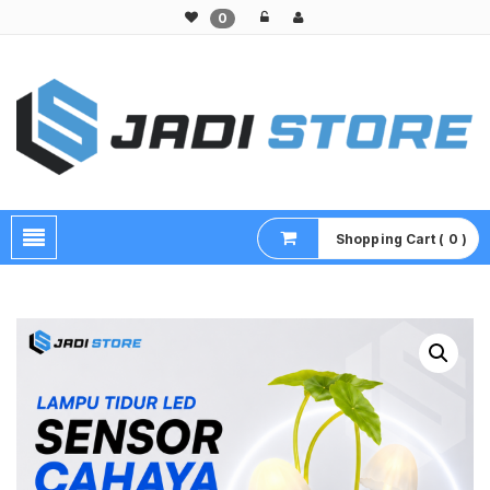
0
Pusat Aksesoris HP, Komputer & Produk Unik di Lamongan
Shopping Cart ( 0 )