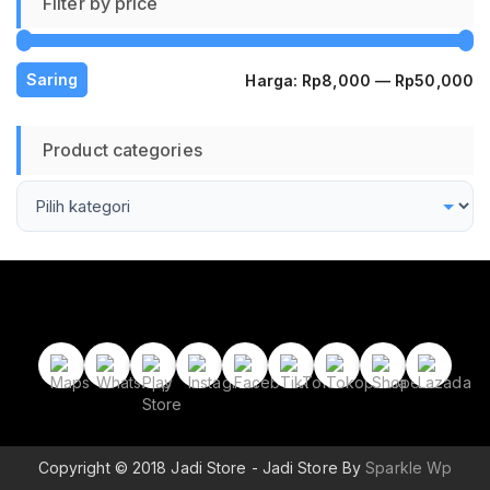
Filter by price
H
H
Saring
Harga:
Rp8,000
—
Rp50,000
te
te
Product categories
Copyright © 2018 Jadi Store - Jadi Store By
Sparkle Wp