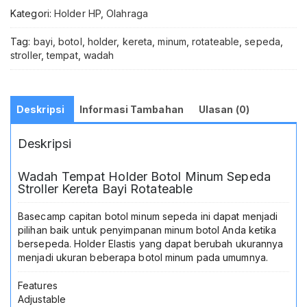
-
Kategori:
Holder HP
,
Olahraga
R2229
Tempat
Tag:
bayi
,
botol
,
holder
,
kereta
,
minum
,
rotateable
,
sepeda
,
Botol
stroller
,
tempat
,
wadah
Minum
Sepeda
Stroller
Kereta
Deskripsi
Informasi Tambahan
Ulasan (0)
Bayi
Kursi
Deskripsi
Roda
Holder
Botol
Wadah Tempat Holder Botol Minum Sepeda
Minum
Stroller Kereta Bayi Rotateable
Bisa
Diputar
Basecamp capitan botol minum sepeda ini dapat menjadi
360°
pilihan baik untuk penyimpanan minum botol Anda ketika
Wadah
bersepeda. Holder Elastis yang dapat berubah ukurannya
Cup
menjadi ukuran beberapa botol minum pada umumnya.
Holder
Sepeda
Features
MTB
Adjustable