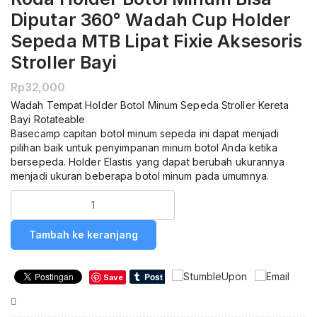
Diputar 360° Wadah Cup Holder
Sepeda MTB Lipat Fixie Aksesoris
Stroller Bayi
Rp
32,000
Wadah Tempat Holder Botol Minum Sepeda Stroller Kereta
Bayi Rotateable
Basecamp capitan botol minum sepeda ini dapat menjadi
pilihan baik untuk penyimpanan minum botol Anda ketika
bersepeda. Holder Elastis yang dapat berubah ukurannya
menjadi ukuran beberapa botol minum pada umumnya.
Kuantitas
Rotatable
Holder
Tambah ke keranjang
Botol
Minum
Sepeda
Save
Stroller
Kereta
Compare
Bayi