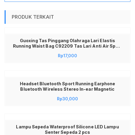
PRODUK TERKAIT
Guoxing Tas Pinggang Olahraga Lari Elastis
Running Waist Bag C92209 Tas Lari Anti Air Sport
Waist Pouch Slim Fit Stretchable untuk Jogging
Rp
17,000
Gym Sepeda Hiking Traveling Muat HP 6 Inch
Unisex
Headset Bluetooth Sport Running Earphone
Bluetooth Wireless Stereo In-ear Magnetic
Rp
30,000
Lampu Sepeda Waterproof Silicone LED Lampu
Senter Sepeda 2 pcs