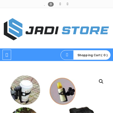
0
Pusat Aksesoris HP, Komputer & Produk Unik di Lamongan
Shopping Cart ( 0 )