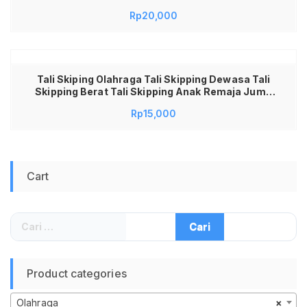
Rp
20,000
Tali Skiping Olahraga Tali Skipping Dewasa Tali
Skipping Berat Tali Skipping Anak Remaja Jump
Rope Lompat Tali Skipping Speed Jump Rope
Rp
15,000
Sports Weight
Cart
Cari
untuk:
Product categories
Olahraga
×