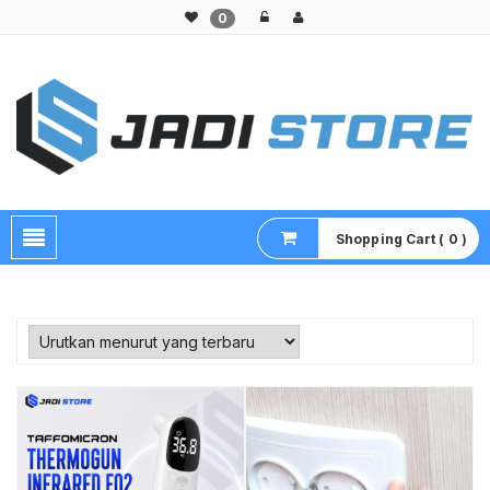
0
Pusat Aksesoris HP, Komputer & Produk Unik di Lamongan
Shopping Cart ( 0 )