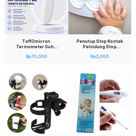
Tambah ke keranjang
TaffOmicron
Penutup Stop Kontak
Termometer Suhu
Pelindung Stop
Badan Digital
Kontak Safety
Rp
70,000
Rp
3,000
Thermogun Infrared
Socket Plug Listrik
Memory – F02
EU Tutup Pengaman
Termometer Digital
Cover Stop Kontak
Tanpa Sentuh Non
Bayi
Contact
Thermometer
Infrared Gun LED
Display Alat Cek
Suhu Tubuh Anak
Bayi Dewasa Akurat
Cepat Anti Kontak
Pengukur Panas
Demam
Tambah ke keranjang