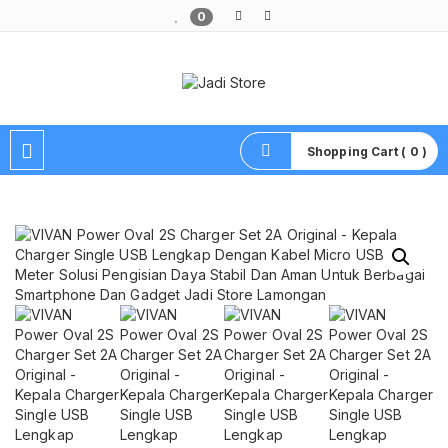
0
Pusat Aksesoris HP, Komputer & Produk Unik di Lamongan
Shopping Cart ( 0 )