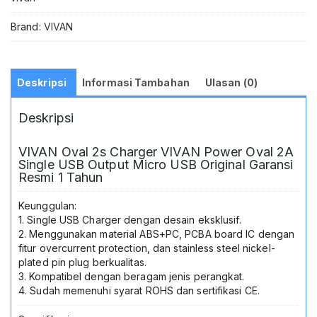
USB
Lengkap
Brand:
VIVAN
Dengan
Kabel
Micro
USB
Deskripsi
Informasi Tambahan
Ulasan (0)
1
Meter
Deskripsi
Solusi
Pengisian
Daya
VIVAN Oval 2s Charger VIVAN Power Oval 2A
Stabil
Single USB Output Micro USB Original Garansi
Dan
Resmi 1 Tahun
Aman
Untuk
Keunggulan:
Berbagai
1. Single USB Charger dengan desain eksklusif.
Smartphone
2. Menggunakan material ABS+PC, PCBA board IC dengan
Dan
fitur overcurrent protection, dan stainless steel nickel-
Gadget
plated pin plug berkualitas.
Jadi
3. Kompatibel dengan beragam jenis perangkat.
Store
4. Sudah memenuhi syarat ROHS dan sertifikasi CE.
Lamongan