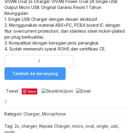
VIVAN Oval 2s Charger VIVAN Power Oval 2A Single USB
Output Micro USB Original Garansi Resmi 1 Tahun
Keunggulan:
1. Single USB Charger dengan desain eksklusif.
2. Menggunakan material ABS+PC, PCBA board IC dengan
fitur overcurrent protection, dan stainless steel nickel-plated
pin plug berkualitas.
3. Kompatibel dengan beragam jenis perangkat.
4. Sudah memenuhi syarat ROHS dan sertifikasi CE.
Kuantitas
VIVAN
Power
Tambah ke keranjang
Oval
2S
Charger
Tweet
Save
Set
2A
Compare
Original
-
Kategori:
Charger
,
Microphone
Kepala
Charger
Tag:
2s
,
charger
,
Kepala Charger
,
micro
,
oval
,
single
,
usb
,
Single
vivan