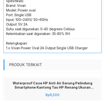
Spesifikasi:
Brand: Vivan
Model: Power oval
Port: Single USB
Input: 100~240V/ 50~60Hz
Output: 5V 2A
Suhu saat digunakan: 0-40 degrees Celsius
Kelembaban saat digunakan: 35-85% RH
Kelengkapan:
1 x Vivan Power Oval 2A Output Single USB Charger
PRODUK TERKAIT
Waterproof Case HP Anti Air Sarung Pelindung
Smartphone Kantong Tas HP Renang Ukuran
Medium Universal Semua Tipe HP Touchscreen
Rp
8,500
Sensitif High Quality Seal Double Lock Aman
untuk Snorkeling Wisata Air Kamera Jernih Tebal
Awet Tali Leher Kuat