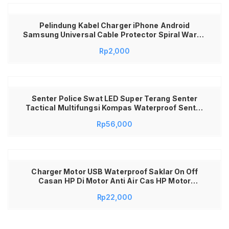
Pelindung Kabel Charger iPhone Android
Samsung Universal Cable Protector Spiral Warna
Warni Anti Putus Lilitan Kabel Data USB Earphone
Rp
2,000
Awet Hemat Kuat Lentur Aksesoris HP Organizer
Perapi Kabel Charger Laptop MacBook Silicon
Premium Murah
Senter Police Swat LED Super Terang Senter
Tactical Multifungsi Kompas Waterproof Senter
Cas Isi Ulang Rechargeable Jarak Jauh Fokus
Rp
56,000
Zoom Lampu Darurat Outdoor Camping Hiking
Keamanan Security Material Aluminium Solid
Kuat Awet High Quality
Charger Motor USB Waterproof Saklar On Off
Casan HP Di Motor Anti Air Cas HP Motor
Universal Untuk Ojek Online Gojek Grab Aki Motor
Rp
22,000
Praktis Aman Tidak Bikin Aki Tekor High Quality
Awet Alat Cas Smartphone Di Motor Aksesoris
Motor Touring Lengkap