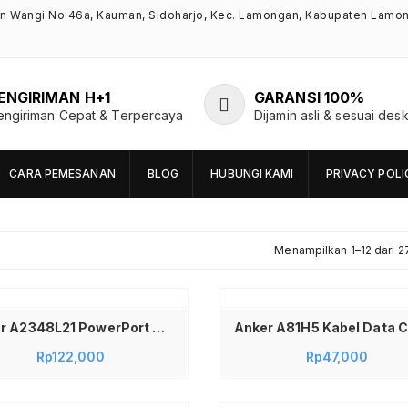
an Wangi No.46a, Kauman, Sidoharjo, Kec. Lamongan, Kabupaten Lamo
ENGIRIMAN H+1
GARANSI 100%
engiriman Cepat & Terpercaya
Dijamin asli & sesuai desk
CARA PEMESANAN
BLOG
HUBUNGI KAMI
PRIVACY POLI
Menampilkan 1–12 dari 27
Tambah ke keranjang
Anker A2348L21 PowerPort Wall Charger Dual Port USB-C USB-A 20W PD 3.0 Fast Charging Original Kepala Charger Adapter Type C 18W untuk Smartphone Tablet Power Bank Earbuds Perangkat USB Warna Putih
Rp
122,000
Rp
47,000
Tambah ke keranjang