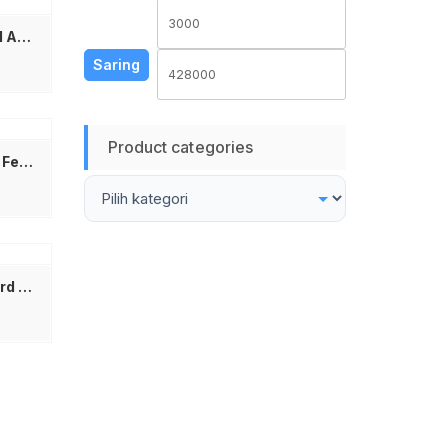
Harga
Harga
Converter USB 3.0 to HDMI Adapter Converter Full HD 1080P – Sambungan Laptop ke Monitor Proyektor TV HDTV – Kabel Konverter USB ke HDMI External Video Card Display – Alat Presentasi Meeting Kerja Dual Screen Support Windows 7 8 10 11 Not Support Macbook Apple
terendah
tertinggi
Saring
Product categories
UGREEN Converter Type C Female to Micro USB Male Adapter Fast Charging Data Transfer Original – Konektor Sambungan Kabel Charger Type-C ke Mikro USB 2.0 Kompatibel Samsung Xiaomi Redmi Android Powerbank Speaker Bluetooth Headset Mini Portable 50590
Banda BW-08 USB Keyboard Keyboard Minimalis Mini Laptop HP Komputer External Eksternal Keyboard USB Banda BW08 Ringkas Nyaman Plug and Play Keyboard Kecil Murah Berkualitas Untuk PC Notebook Kantor Sekolah Gaming Keyboard Eksternal USB