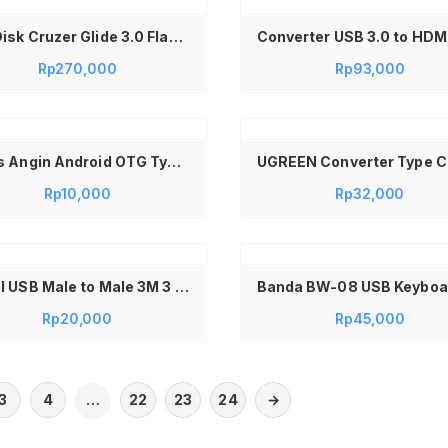
SanDisk Cruzer Glide 3.0 Flashdisk 64GB Original – Flashdisk Sandisk USB 3.0 CZ600, Flash Drive 64 GB Kecepatan Tinggi, Flashdisk 64GB 3.0 Murah & Original, Flash Disk Sandisk untuk Laptop PC Komputer Data Transfer Cepat
Rp
270,000
Rp
93,000
Tambah ke keranjang
Kipas Angin Android OTG Type C Portable Mini Fan Smartphone Tablet Powerbank – Kipas HP Kecil Pendingin Portable Travel Handy Fan Fleksibel Suara Halus Angin Kencang Praktis Ringan – Aksesoris Smartphone Android Pendingin Gadget Travel Gadget Berkualitas
Rp
10,000
Rp
32,000
Baca selengkapnya
Kabel USB Male to Male 3M 3 Meter 3 M USB Male to Male Kabel Data 3 Meter High Quality Kabel Penghubung PC Komputer Laptop Harddisk Printer USB 2.0 Kabel Transfer Data Male to Male 300cm Durable Fast Connect
Rp
20,000
Rp
45,000
3
4
…
22
23
24
→