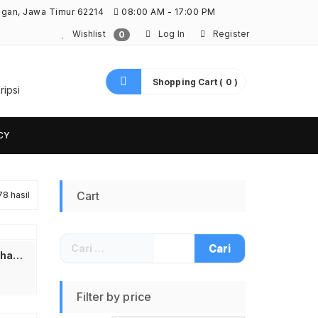
ngan, Jawa Timur 62214
08:00 AM - 17:00 PM
Wishlist
Log In
Register
0
Shopping Cart ( 0 )
ripsi
CY
Diurutkan
Cart
8 hasil
menurut
Cari
yang
untuk:
Anker A81H5 Kabel Data Charger Anker 322 USB A to USB C Type C Fast Charging 15W 5V 3A 0.9M 90CM 3ft Original Kabel Cas USB to Type C Transfer Data untuk Samsung Xiaomi Oppo Vivo Realme Tablet Powerbank Warna Putih
terbaru
Filter by price