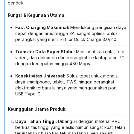
Kualitas
pendek.
Premium
Kabel
Fungsi & Kegunaan Utama:
Cas
Hitam
Fast Charging Maksimal:
Mendukung pengisian daya
1
cepat dengan arus hingga 3A, sangat optimal untuk
Meter
perangkat yang memiliki fitur Quick Charge 3.0/2.0.
60116
Transfer Data Super Stabil:
Memindahkan data, foto,
video, dan dokumen dari perangkat ke laptop atau PC
dengan kecepatan hingga 480 Mbps.
Konektivitas Universal:
Solusi tepat untuk mengisi
daya smartphone, tablet, TWS, hingga perangkat
elektronik terbaru lainnya yang menggunakan port
USB Type-C.
Keunggulan Utama Produk:
Daya Tahan Tinggi:
Dibangun dengan material PVC
berkualitas tinggi yang elastis namun sangat kuat, telah
teruji tahan ribuan kali tekukan tanpa merusak inti