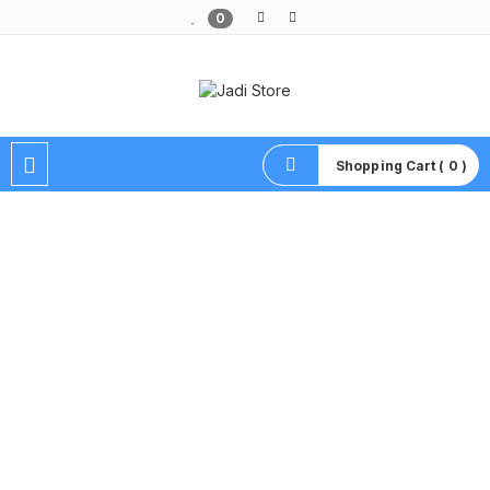
0
Pusat Aksesoris HP, Komputer & Produk Unik di Lamongan
Shopping Cart ( 0 )