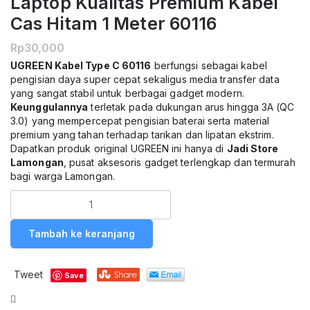
Laptop Kualitas Premium Kabel
Cas Hitam 1 Meter 60116
Rp
30,000
UGREEN Kabel Type C 60116
berfungsi sebagai kabel
pengisian daya super cepat sekaligus media transfer data
yang sangat stabil untuk berbagai gadget modern.
Keunggulannya
terletak pada dukungan arus hingga 3A (QC
3.0) yang mempercepat pengisian baterai serta material
premium yang tahan terhadap tarikan dan lipatan ekstrim.
Dapatkan produk original UGREEN ini hanya di
Jadi Store
Lamongan
, pusat aksesoris gadget terlengkap dan termurah
bagi warga Lamongan.
Kuantitas
UGREEN
Kabel
Tambah ke keranjang
Data
Type
C
Tweet
Save
Fast
Charging
Compare
3A