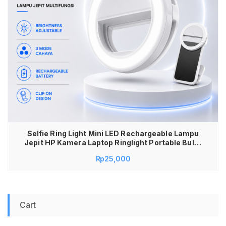
Selfie Ring Light Mini LED Rechargeable Lampu
Jepit HP Kamera Laptop Ringlight Portable Bulat
Brightness Adjustable 3 Mode Cahaya Beauty
Rp
25,000
Vlog TikTok Foto Selfie Video Call Zoom Meeting
Cahaya Terang Baterai Cas Awet Praktis Kualitas
Premium
Cart