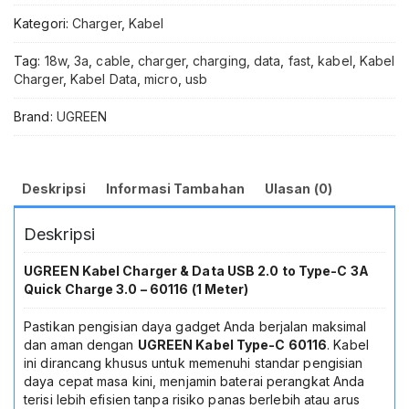
Quick
Kategori:
Charger
,
Kabel
Charge
3.0
Tag:
18w
,
3a
,
cable
,
charger
,
charging
,
data
,
fast
,
kabel
,
Kabel
Kabel
Charger
,
Kabel Data
,
micro
,
usb
Charger
Tipe
Brand:
UGREEN
C
USB
2.0
Pengisian
Deskripsi
Informasi Tambahan
Ulasan (0)
Cepat
Transfer
Deskripsi
Data
Stabil
Kuat
UGREEN Kabel Charger & Data USB 2.0 to Type-C 3A
Awet
Quick Charge 3.0 – 60116 (1 Meter)
Original
untuk
Pastikan pengisian daya gadget Anda berjalan maksimal
Smartphone
dan aman dengan
UGREEN Kabel Type-C 60116
. Kabel
Tablet
ini dirancang khusus untuk memenuhi standar pengisian
Gadget
daya cepat masa kini, menjamin baterai perangkat Anda
Laptop
terisi lebih efisien tanpa risiko panas berlebih atau arus