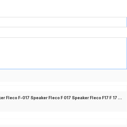
Speaker Aktif Fleco F 017 Speker Handphone Speaker Laptop Speaker Komputer Fleco F-017 Speaker Fleco F017 Speaker Fleco F-017 Speaker Fleco F 017 Speaker Fleco F17 F 17 F-17