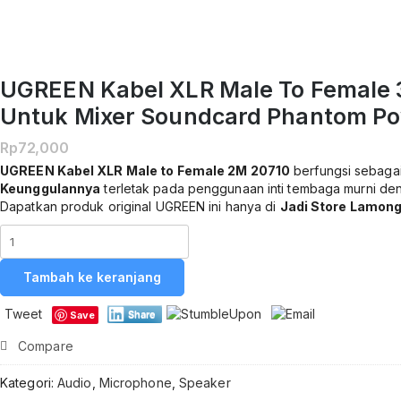
UGREEN Kabel XLR Male To Female 3 
Untuk Mixer Soundcard Phantom Po
Rp
72,000
UGREEN Kabel XLR Male to Female 2M 20710
berfungsi sebagai
Keunggulannya
terletak pada penggunaan inti tembaga murni den
Dapatkan produk original UGREEN ini hanya di
Jadi Store Lamon
Kuantitas
UGREEN
Kabel
Tambah ke keranjang
XLR
Male
Tweet
Share
Save
to
Female
Compare
3
Pin
Kategori:
Audio
,
Microphone
,
Speaker
2