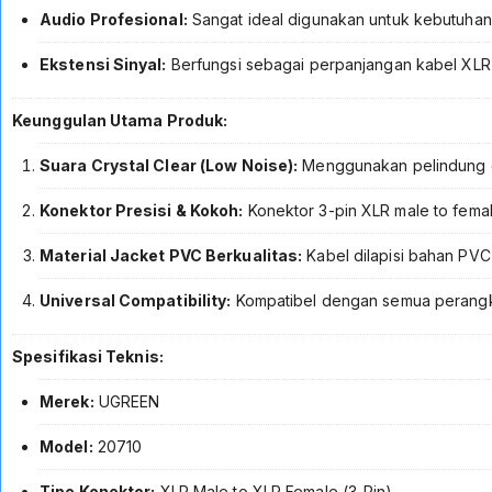
Audio Profesional:
Sangat ideal digunakan untuk kebutuhan
Ekstensi Sinyal:
Berfungsi sebagai perpanjangan kabel XLR t
Keunggulan Utama Produk:
Suara Crystal Clear (Low Noise):
Menggunakan pelindung g
Konektor Presisi & Kokoh:
Konektor 3-pin XLR male to femal
Material Jacket PVC Berkualitas:
Kabel dilapisi bahan PVC 
Universal Compatibility:
Kompatibel dengan semua perangka
Spesifikasi Teknis:
Merek:
UGREEN
Model:
20710
Tipe Konektor:
XLR Male to XLR Female (3-Pin)