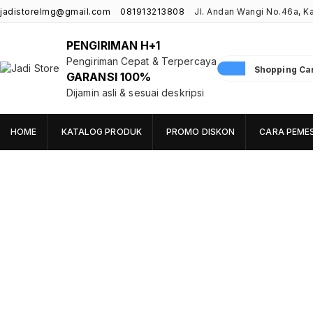
jadistorelmg@gmail.com
081913213808
Jl. Andan Wangi No.46a, 
PENGIRIMAN H+1
Pengiriman Cepat & Terpercaya
Shopping Cart
GARANSI 100%
Jadi Store
Pusat Aksesoris HP, Komputer & Produk Unik di Lamongan
Dijamin asli & sesuai deskripsi
HOME
KATALOG PRODUK
PROMO DISKON
CARA PEME