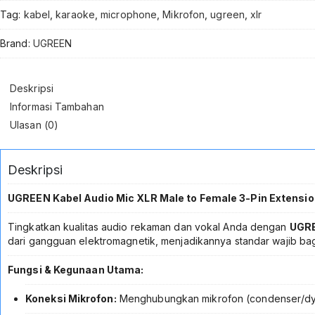
Meter
Tag:
kabel
,
karaoke
,
microphone
,
Mikrofon
,
ugreen
,
xlr
20710
Kabel
Brand:
UGREEN
Mikrofon
Audio
Profesional
Deskripsi
Extension
Mic
Informasi Tambahan
untuk
Ulasan (0)
Mixer
Soundcard
Phantom
Deskripsi
Power
Amplifier
UGREEN Kabel Audio Mic XLR Male to Female 3-Pin Extension
Studio
Rekaman
Tingkatkan kualitas audio rekaman dan vokal Anda dengan
UGRE
Podcast
dari gangguan elektromagnetik, menjadikannya standar wajib bag
Karaoke
Panggung
Fungsi & Kegunaan Utama:
Musik
Koneksi Mikrofon:
Menghubungkan mikrofon (condenser/dyna