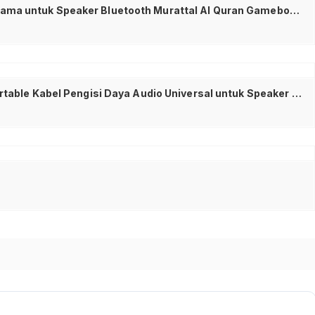
Baterai Nokia BL-5C Original Quality Batre HP Nokia Jadul 1100 1200 1280 1600 C1-01 Battery Lithium Ion Awet Tahan Lama untuk Speaker Bluetooth Murattal Al Quran Gameboy Supra Rakitan Elektronik Replacement Power Kapasitas Tinggi Aman Kuat
Kabel Charger Speaker Advance USB 5Pin Kabel Data Audio Speaker Alquran Kabel Cas USB 5Pin Charger Speaker Portable Kabel Pengisi Daya Audio Universal untuk Speaker Portable Alquran