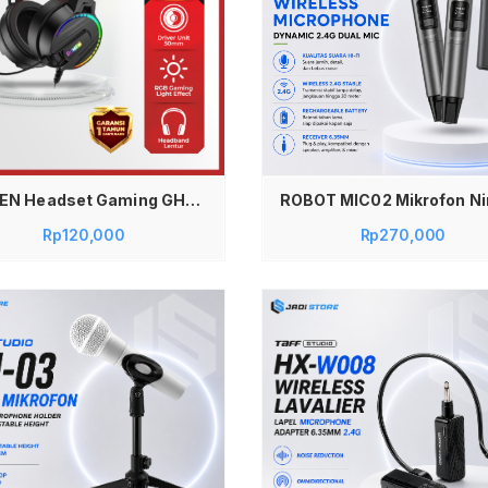
Tambah ke keranjang
GAMEN Headset Gaming GH200 Driver 50mm 3D Surround Sound USB AUX 3.5mm Soft Headband Mikrofon 360 Derajat Mic Jernih Headphone Laptop PC Game Audio Presisi Kualitas Bass Mantap Garansi 1 Tahun Jadi Store Lamongan
Rp
120,000
Rp
270,000