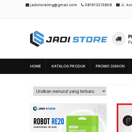
jadistorelmg@gmail.com
081913213808
Jl. A
P
P
Jadi Store
Pusat Aksesoris HP, Komputer & Produk
Unik di Lamongan
HOME
KATALOG PRODUK
PROMO DISKON