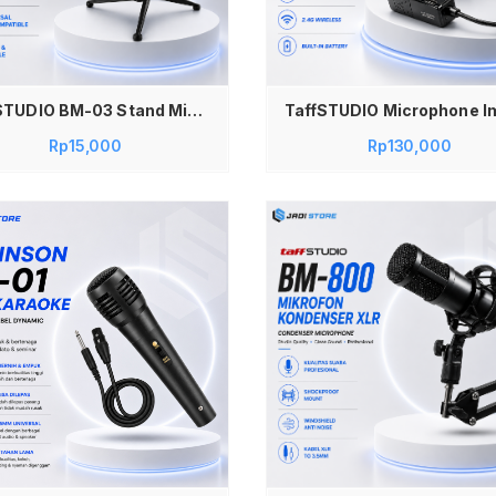
Tambah ke keranjang
TaffSTUDIO BM-03 Stand Mikrofon Meja Desktop Microphone Holder Tripod Adjustable Height 19-25 cm Universal untuk Mic Condenser Dynamic Shotgun Podcast Live Streaming Broadcasting Karaoke Rekaman Konten Talk Show Black
Rp
15,000
Rp
130,000
Tambah ke keranjang