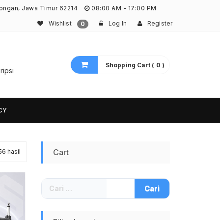
ongan, Jawa Timur 62214
08:00 AM - 17:00 PM
Wishlist
Log In
Register
0
Shopping Cart ( 0 )
ripsi
CY
Diurutkan
Cart
56 hasil
menurut
Cari
yang
untuk:
terbaru