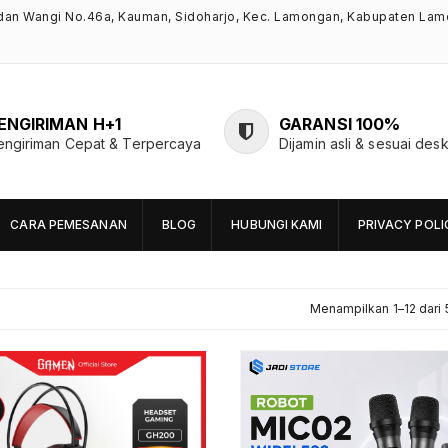
ndan Wangi No.46a, Kauman, Sidoharjo, Kec. Lamongan, Kabupaten Lam
ENGIRIMAN H+1
GARANSI 100%
engiriman Cepat & Terpercaya
Dijamin asli & sesuai desk
CARA PEMESANAN
BLOG
HUBUNGI KAMI
PRIVACY POLI
Menampilkan 1–12 dari 