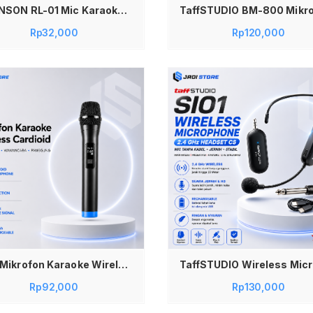
ROLINSON RL-01 Mic Karaoke Mikrofon Kabel Dynamic Microphone High Quality – Mic Vokal Suara Jernih Empuk Kabel Bisa Dilepas Pasang Jack 6.5mm – Mikropon Karaoke Keluarga Pidato Ceramah Meeting Seminar Sekolah Masjid Awet Murah Berkualitas Original
Rp
32,000
Rp
120,000
Tambah ke keranjang
FMA Mikrofon Karaoke Wireless Cardioid Microphone 2.4GHz 800mAh RI-28 Professional Mic UHF Jack 6.5mm Noise Reduction Wireless Microphone untuk Speaker Karaoke MC Wawancara Panggung
Rp
92,000
Rp
130,000