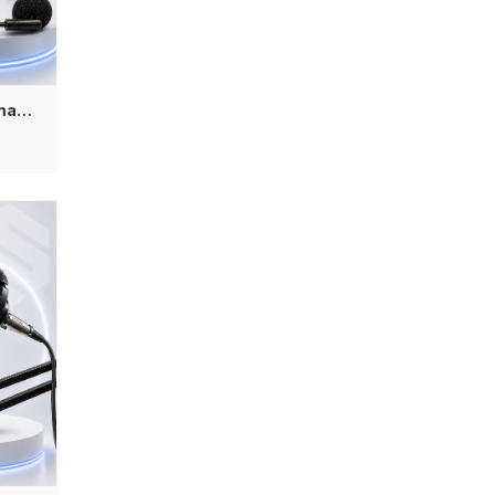
TaffSTUDIO Microphone Imam Masjid Wireless Lavalier Lapel Microphone 6.35mm Adapter 2.4G – HX-W008 – Black