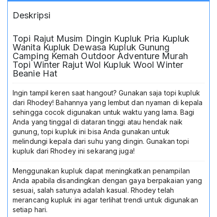
Murah
Deskripsi
Topi
Winter
Rajut
Topi Rajut Musim Dingin Kupluk Pria Kupluk
Wol
Wanita Kupluk Dewasa Kupluk Gunung
Kupluk
Camping Kemah Outdoor Adventure Murah
Wool
Topi Winter Rajut Wol Kupluk Wool Winter
Beanie Hat
Winter
Beanie
Hat
Ingin tampil keren saat hangout? Gunakan saja topi kupluk
dari Rhodey! Bahannya yang lembut dan nyaman di kepala
sehingga cocok digunakan untuk waktu yang lama. Bagi
Anda yang tinggal di dataran tinggi atau hendak naik
gunung, topi kupluk ini bisa Anda gunakan untuk
melindungi kepala dari suhu yang dingin. Gunakan topi
kupluk dari Rhodey ini sekarang juga!
Menggunakan kupluk dapat meningkatkan penampilan
Anda apabila disandingkan dengan gaya berpakaian yang
sesuai, salah satunya adalah kasual. Rhodey telah
merancang kupluk ini agar terlihat trendi untuk digunakan
setiap hari.