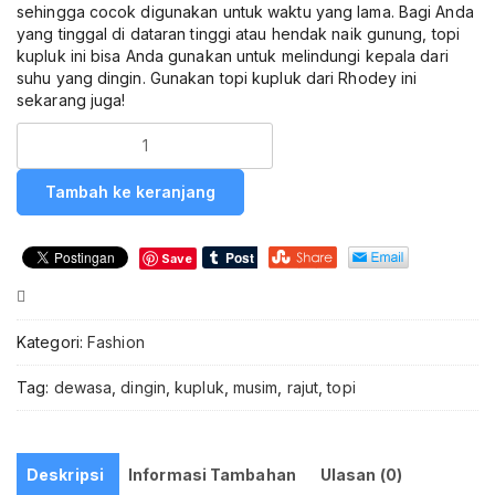
sehingga cocok digunakan untuk waktu yang lama. Bagi Anda
yang tinggal di dataran tinggi atau hendak naik gunung, topi
kupluk ini bisa Anda gunakan untuk melindungi kepala dari
suhu yang dingin. Gunakan topi kupluk dari Rhodey ini
sekarang juga!
Kuantitas
Topi
Rajut
Tambah ke keranjang
Musim
Dingin
Kupluk
Save
Pria
Kupluk
Compare
Wanita
Kupluk
Kategori:
Fashion
Dewasa
Kupluk
Tag:
dewasa
,
dingin
,
kupluk
,
musim
,
rajut
,
topi
Gunung
Camping
Kemah
Outdoor
Deskripsi
Informasi Tambahan
Ulasan (0)
Adventure