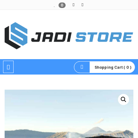
0
Pusat Aksesoris HP, Komputer & Produk Unik di Lamongan
Shopping Cart ( 0 )