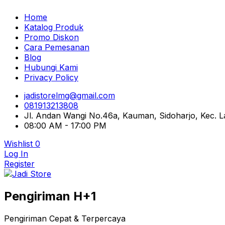
Home
Katalog Produk
Promo Diskon
Cara Pemesanan
Blog
Hubungi Kami
Privacy Policy
jadistorelmg@gmail.com
081913213808
Jl. Andan Wangi No.46a, Kauman, Sidoharjo, Kec.
08:00 AM - 17:00 PM
Wishlist
0
Log In
Register
Pusat Aksesoris HP, Komputer & Produk Unik di Lamong
Pengiriman H+1
Jadi Store
Pengiriman Cepat & Terpercaya