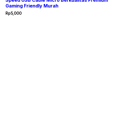
Speed USB Cable Micro Berkualitas Premium
Gaming Friendly Murah
Rp
5,000