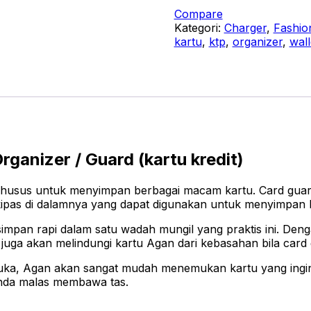
Holder
Compare
Wallet
Kategori:
Charger
,
Fashio
Aluminium
kartu
,
ktp
,
organizer
,
wall
Anti
RFID
Blocking
Dompet
Kartu
Kredit
ATM
Dompet
rganizer / Guard (kartu kredit)
Kartu
Nama
Organizer
n khusus untuk menyimpan berbagai macam kartu. Card gua
Kartu
pas di dalamnya yang dapat digunakan untuk menyimpan hi
Slim
Tipis
rsimpan rapi dalam satu wadah mungil yang praktis ini. De
Praktis
juga akan melindungi kartu Agan dari kebasahan bila card g
Pria
buka, Agan akan sangat mudah menemukan kartu yang ingi
Wanita
Anda malas membawa tas.
Unisex
Card