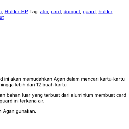
n
,
Holder HP
Tag:
atm
,
card
,
dompet
,
guard
,
holder
,
et
rd ini akan memudahkan Agan dalam mencari kartu-kartu
ngga lebih dari 12 buah kartu.
ngan bahan luar yang terbuat dari aluminium membuat card
uard ini terkena air.
n Agan gunakan.