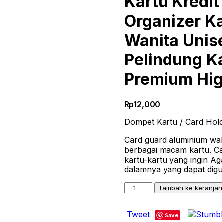
Kartu Kredi
Organizer Ka
Wanita Unis
Pelindung K
Premium Hig
Rp
12,000
Dompet Kartu / Card Holde
Card guard aluminium wal
berbagai macam kartu. C
kartu-kartu yang ingin A
dalamnya yang dapat digu
Kuantitas
Tambah ke keranja
Dompet
Kartu
Tweet
Card
Save