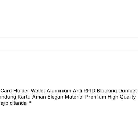
Guard
Case
Pelindung
Kartu
Aman
Elegan
Material
Premium
High
Quality
Kuat
Awet
Card Holder Wallet Aluminium Anti RFID Blocking Dompet
elindung Kartu Aman Elegan Material Premium High Quality
jib ditandai
*