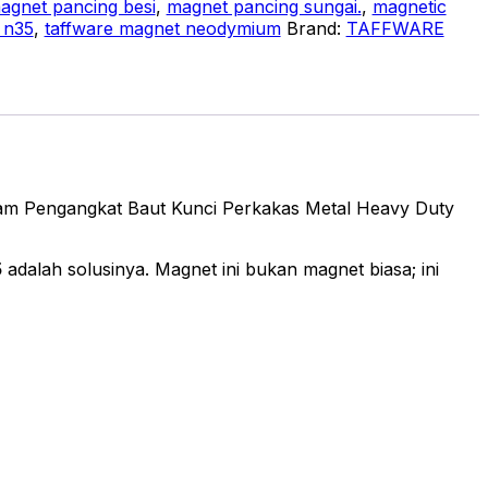
agnet pancing besi
,
magnet pancing sungai.
,
magnetic
 n35
,
taffware magnet neodymium
Brand:
TAFFWARE
m Pengangkat Baut Kunci Perkakas Metal Heavy Duty
5
adalah solusinya. Magnet ini bukan magnet biasa; ini