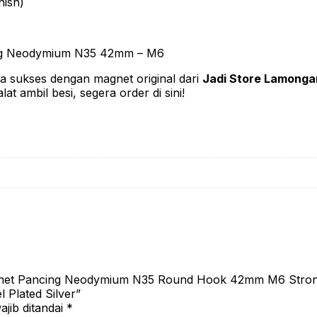
nish)
ong Neodymium N35 42mm – M6
 sukses dengan magnet original dari
Jadi Store Lamonga
at ambil besi, segera order di sini!
gnet Pancing Neodymium N35 Round Hook 42mm M6 Strong
 Plated Silver”
jib ditandai
*