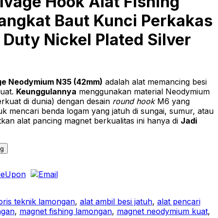
lvage Hook Alat Fishing
ngkat Baut Kunci Perkakas
Duty Nickel Plated Silver
ge Neodymium N35 (42mm)
adalah alat memancing besi
kuat.
Keunggulannya
menggunakan material Neodymium
rkuat di dunia) dengan desain
round hook
M6 yang
uk mencari benda logam yang jatuh di sungai, sumur, atau
tkan alat pancing magnet berkualitas ini hanya di
Jadi
ng
oris teknik lamongan
,
alat ambil besi jatuh
,
alat pencari
ngan
,
magnet fishing lamongan
,
magnet neodymium kuat
,