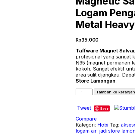
Magnetic Sa
Logam Penga
Metal Heavy 
Rp
35,000
Taffware Magnet Salva
profesional yang sangat 
N35 (magnet permanen te
kokoh. Sangat efektif unt
area sulit dijangkau. Dapa
Store Lamongan
.
Kuantitas
Tambah ke keranja
Taffware
Magnet
Tweet
Pancing
Save
Neodymium
Compare
N35
Kategori:
Hobi
Tag:
akses
Round
logam air
,
jadi store lamo
Hook