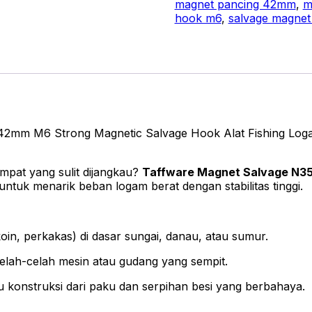
magnet pancing 42mm
,
m
42mm
hook m6
,
salvage magnet
M6
Strong
Magnetic
Salvage
Hook
Alat
Fishing
Logam
mm M6 Strong Magnetic Salvage Hook Alat Fishing Loga
Pengangkat
Baut
Kunci
empat yang sulit dijangkau?
Taffware Magnet Salvage N3
Perkakas
ntuk menarik beban logam berat dengan stabilitas tinggi.
Metal
Heavy
Duty
Nickel
n, perkakas) di dasar sungai, danau, atau sumur.
Plated
elah-celah mesin atau gudang yang sempit.
Silver
konstruksi dari paku dan serpihan besi yang berbahaya.