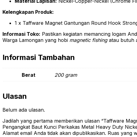
Material Lapisan:
Nickel-Copper-Nickel (Chrome Fi
Kelengkapan Produk:
1 x Taffware Magnet Gantungan Round Hook Str
Informasi Toko:
Pastikan kegiatan memancing logam Anda
Warga Lamongan yang hobi
magnetic fishing
atau butuh al
Informasi Tambahan
Berat
200 gram
Ulasan
Belum ada ulasan.
Jadilah yang pertama memberikan ulasan “Taffware Ma
Pengangkat Baut Kunci Perkakas Metal Heavy Duty Nickel
Alamat email Anda tidak akan dipublikasikan.
Ruas yang wa