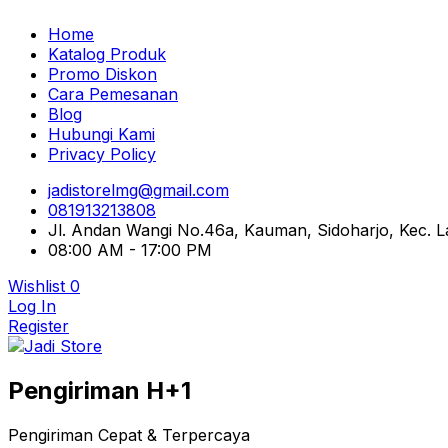
Home
Katalog Produk
Promo Diskon
Cara Pemesanan
Blog
Hubungi Kami
Privacy Policy
jadistorelmg@gmail.com
081913213808
Jl. Andan Wangi No.46a, Kauman, Sidoharjo, Kec.
08:00 AM - 17:00 PM
Wishlist
0
Log In
Register
Pusat Aksesoris HP, Komputer & Produk Unik di Lamong
Pengiriman H+1
Jadi Store
Pengiriman Cepat & Terpercaya