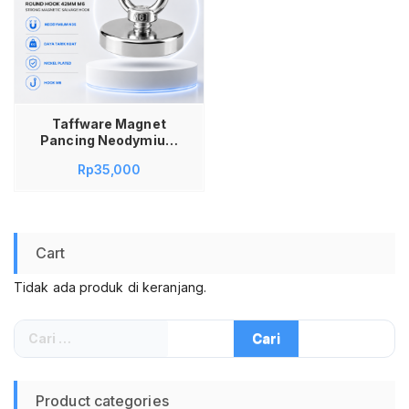
Taffware Magnet
Pancing Neodymium
N35 Round Hook
Rp
35,000
42mm M6 Strong
Magnetic Salvage
Hook Alat Fishing
Logam Pengangkat
Baut Kunci Perkakas
Cart
Metal Heavy Duty
Nickel Plated Silver
Tidak ada produk di keranjang.
Cari
untuk:
Product categories