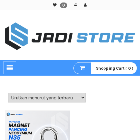
0
Pusat Aksesoris HP, Komputer & Produk Unik di Lamongan
Shopping Cart ( 0 )