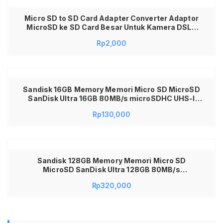
Micro SD to SD Card Adapter Converter Adaptor
MicroSD ke SD Card Besar Untuk Kamera DSLR
Mirrorless Laptop MacBook Komputer Slot
Rp
2,000
Memory Card Reader Pemindah Data Foto Video
Cepat Stabil Material Berkualitas Awet Praktis
Dilengkapi Lock Switch
Sandisk 16GB Memory Memori Micro SD MicroSD
SanDisk Ultra 16GB 80MB/s microSDHC UHS-I
Class 10 No Adapter Memory Memori SanDisk
Rp
130,000
Ultra microSDHC/SDXC UHS-I Class 10 100MB/s
SDSQUNR Kartu Memori HP Android Tablet
Speaker MP3 Konsol Game Original
Sandisk 128GB Memory Memori Micro SD
MicroSD SanDisk Ultra 128GB 80MB/s
microSDHC UHS-I Class 10 No Adapter Memory
Rp
320,000
Memori SanDisk Ultra microSDHC/SDXC UHS-I
Class 10 100MB/s SDSQUNR Kartu Memori HP
Android Tablet Speaker MP3 Konsol Game
Original