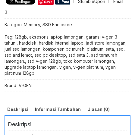
Save
Compare
Kategori:
Memory
,
SSD Enclosure
Tag:
128gb
,
aksesoris laptop lamongan
,
garansi v-gen 3
tahun.
,
harddisk
,
hardisk internal laptop
,
jadi store lamongan
,
jual ssd lamongan
,
komponen pc murah
,
platinum
,
sata
,
ssd
,
ssd anti lemot
,
ssd pc desktop
,
ssd sata 3
,
ssd termurah
lamongan.
,
ssd v-gen 128gb
,
toko komputer lamongan
,
upgrade laptop lamongan
,
v gen
,
v-gen platinum
,
vgen
platinum 128gb
Brand:
V-GEN
Deskripsi
Informasi Tambahan
Ulasan (0)
Deskripsi