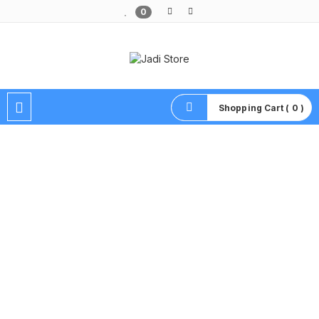
0
Pusat Aksesoris HP, Komputer & Produk Unik di Lamongan
Shopping Cart ( 0 )