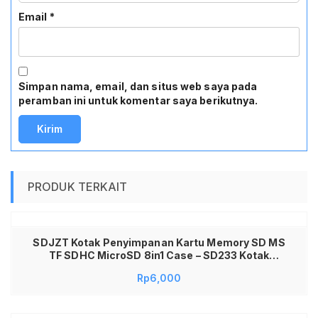
Email
*
Simpan nama, email, dan situs web saya pada
peramban ini untuk komentar saya berikutnya.
PRODUK TERKAIT
SDJZT Kotak Penyimpanan Kartu Memory SD MS
TF SDHC MicroSD 8in1 Case – SD233 Kotak
Memory Card Micro SD Penyimpanan Kartu
Rp
6,000
Memori Kamera SDHC TF MS Box Pelindung Kartu
Memori Portable Anti Air Shockproof Hard Case
Penyimpanan Kartu Memory 8 Slot