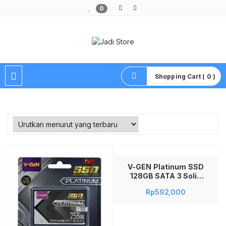
0
Pusat Aksesoris HP, Komputer & Produk Unik di Lamongan
Shopping Cart ( 0 )
Baca selengkapnya
V-GEN Platinum SSD
128GB SATA 3 Solid
State Drive 2.5 Inch
Rp
592,000
Hardisk Internal
Laptop PC Desktop
Komputer Update
Kecepatan Tinggi