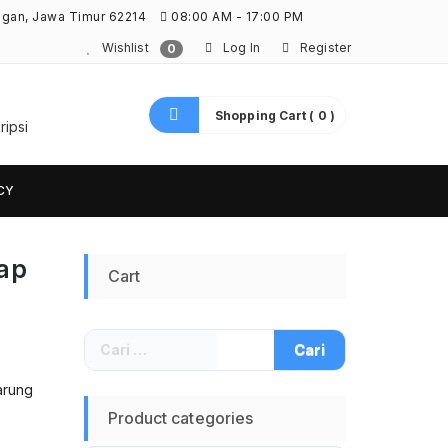
ngan, Jawa Timur 62214
08:00 AM - 17:00 PM
Wishlist
Log In
Register
0
Shopping Cart ( 0 )
ripsi
CY
Lap
Cart
Cari
untuk:
arung
Product categories