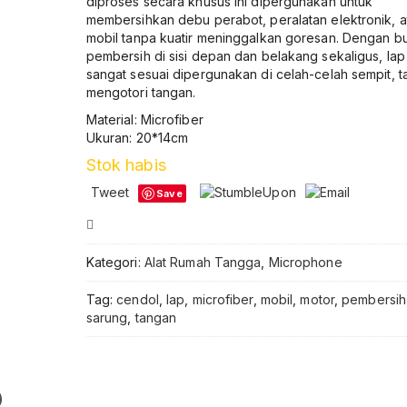
diproses secara khusus ini dipergunakan untuk
membersihkan debu perabot, peralatan elektronik, a
mobil tanpa kuatir meninggalkan goresan. Dengan bu
pembersih di sisi depan dan belakang sekaligus, lap 
sangat sesuai dipergunakan di celah-celah sempit, 
mengotori tangan.
Material: Microfiber
Ukuran: 20*14cm
Stok habis
Tweet
Save
Compare
Kategori:
Alat Rumah Tangga
,
Microphone
Tag:
cendol
,
lap
,
microfiber
,
mobil
,
motor
,
pembersih
sarung
,
tangan
)