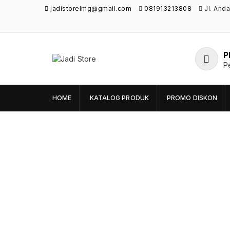
jadistorelmg@gmail.com
081913213808
Jl. And
P
Jadi Store
P
Pusat Aksesoris HP, Komputer & Produk
Unik di Lamongan
HOME
KATALOG PRODUK
PROMO DISKON