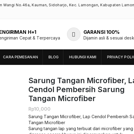
an Wangi No.46a, Kauman, Sidoharjo, Kec. Lamongan, Kabupaten Lamo
ENGIRIMAN H+1
GARANSI 100%
engiriman Cepat & Terpercaya
Dijamin asli & sesuai desk
CARA PEMESANAN
BLOG
HUBUNGI KAMI
PRIVACY POLI
Sarung Tangan Microfiber, 
Cendol Pembersih Sarung
Tangan Microfiber
Rp
10,000
Sarung Tangan Microfiber, Lap Cendol Pembersih S
Tangan Microfiber
Sarung tangan lap yang terbuat dari microfiber yang