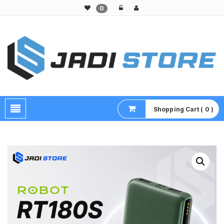
0
Pusat Aksesoris HP, Komputer & Produk Unik di Lamongan
Shopping Cart ( 0 )