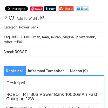
Bank
10000mAh
Save
Slim
Dual
Compare
Add to Wishlist
Input
Type
Kategori:
Power Bank
C
Micro
Tag:
10000
,
10000mah
,
mAh
,
murah
,
original
,
powerbank
,
USB
robot
,
rt180
Triple
Output
Brand:
ROBOT
2
USB
A
USB
Deskripsi
Informasi Tambahan
Ulasan (0)
C
Fast
Deskripsi
Charging
12W
Portable
ROBOT RT180S Power Bank 10000mAh Fast
Charger
Charging 12W
Powerbank
Original