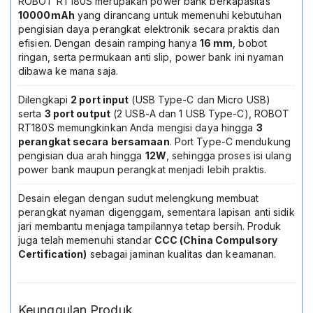
ROBOT RT180S merupakan power bank berkapasitas
untuk
10000mAh
yang dirancang untuk memenuhi kebutuhan
Android
pengisian daya perangkat elektronik secara praktis dan
iPhone
efisien. Dengan desain ramping hanya
16 mm
, bobot
Garansi
ringan, serta permukaan anti slip, power bank ini nyaman
Resmi
dibawa ke mana saja.
Warna
Hijau
Dilengkapi
2 port input
(USB Type-C dan Micro USB)
serta
3 port output
(2 USB-A dan 1 USB Type-C), ROBOT
RT180S memungkinkan Anda mengisi daya hingga
3
perangkat secara bersamaan
. Port Type-C mendukung
pengisian dua arah hingga
12W
, sehingga proses isi ulang
power bank maupun perangkat menjadi lebih praktis.
Desain elegan dengan sudut melengkung membuat
perangkat nyaman digenggam, sementara lapisan anti sidik
jari membantu menjaga tampilannya tetap bersih. Produk
juga telah memenuhi standar
CCC (China Compulsory
Certification)
sebagai jaminan kualitas dan keamanan.
Keunggulan Produk