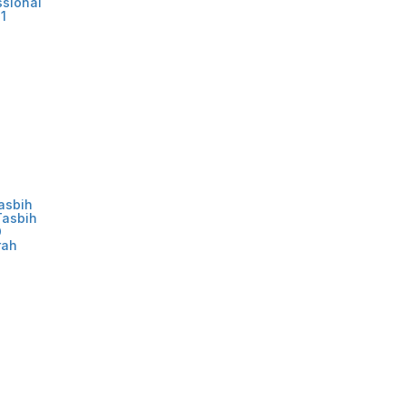
ssional
1
asbih
Tasbih
D
rah