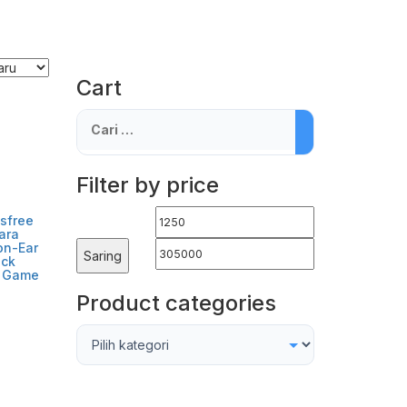
Cart
Cari
untuk:
Filter by price
Harga
Harga
sfree
ara
terendah
tertinggi
on-Ear
Saring
ack
k Game
Product categories