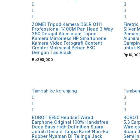
ZOMEI Tripod Kamera DSLR Q111
Firetri
Professional 140CM Pan Head 3 Way
Silver 
360 Derajat Aluminium Tripod
Pemanti
Kamera Mirrorless HP Smartphone
Alumini
Kamera Video Fotografi Content
Camping
Creator Maksimal Beban 5KG
untuk K
Dengan Tas Black
Rp
10,00
Rp
298,000
Tambah ke keranjang
Tambah 
ROBOT RE50 Headset Wired
ROBOT 
Earphone Original 100% Handsfree
5.3 Ear
Deep Bass High Definition Suara
Wireles
Jernih Desain Tanpa Karet Non-Ear
Suara 
Rubber Nyaman Di Telinga Jack
Semi In