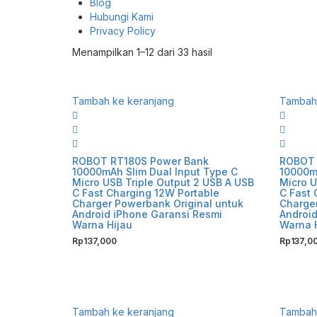
Blog
Hubungi Kami
Privacy Policy
Diurutkan
Menampilkan 1–12 dari 33 hasil
menurut
yang
terbaru
Tambah ke keranjang
Tambah 
ROBOT RT180S Power Bank
ROBOT 
10000mAh Slim Dual Input Type C
10000mA
Micro USB Triple Output 2 USB A USB
Micro U
C Fast Charging 12W Portable
C Fast 
Charger Powerbank Original untuk
Charger
Android iPhone Garansi Resmi
Android
Warna Hijau
Warna 
Rp
137,000
Rp
137,0
Tambah ke keranjang
Tambah 