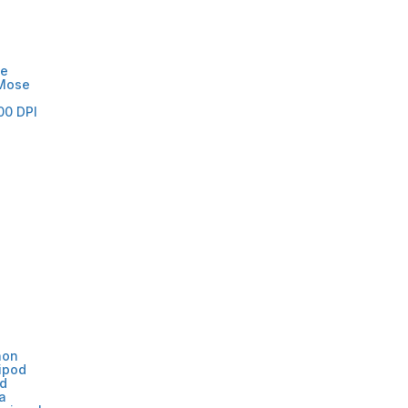
e
Mose
00 DPI
non
ipod
od
a