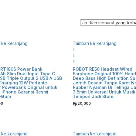
ke keranjang
Tambah ke keranjang
RT180S Power Bank
ROBOT RE50 Headset Wired
h Slim Dual Input Type C
Earphone Original 100% Hand
SB Triple Output 2 USB A USB
Deep Bass High Definition Su
Charging 12W Portable
Jernih Desain Tanpa Karet N
 Powerbank Original untuk
Rubber Nyaman Di Telinga J
 iPhone Garansi Resmi
3.5mm Universal Untuk Musi
Hitam
Telepon Jadi Store
00
Rp
20,000
ke keranjang
Tambah ke keranjang