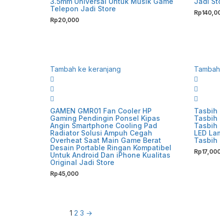
3.5mm Universal Untuk Musik Game
Jadi St
Telepon Jadi Store
Rp
140,0
Rp
20,000
Tambah ke keranjang
Tambah 
GAMEN GMR01 Fan Cooler HP
Tasbih 
Gaming Pendingin Ponsel Kipas
Tasbih 
Angin Smartphone Cooling Pad
Tasbih 
Radiator Solusi Ampuh Cegah
LED Lam
Overheat Saat Main Game Berat
Tasbih 
Desain Portable Ringan Kompatibel
Rp
17,00
Untuk Android Dan iPhone Kualitas
Original Jadi Store
Rp
45,000
1
2
3
→