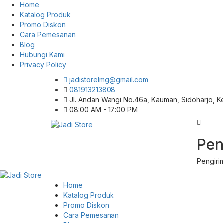
Home
Katalog Produk
Promo Diskon
Cara Pemesanan
Blog
Hubungi Kami
Privacy Policy
jadistorelmg@gmail.com
081913213808
Jl. Andan Wangi No.46a, Kauman, Sidoharjo, 
08:00 AM - 17:00 PM
Pusat Aksesoris HP, Komputer & Produk
Pen
Jadi Store
Unik di Lamongan
Pengiri
Home
Katalog Produk
Promo Diskon
Cara Pemesanan