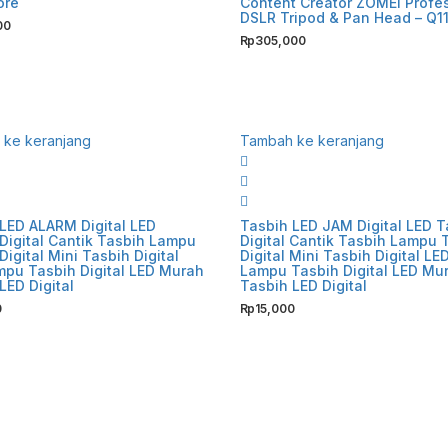
ore
Content Creator ZOMEI Profe
DSLR Tripod & Pan Head – Q11
00
Rp
305,000
ke keranjang
Tambah ke keranjang
LED ALARM Digital LED
Tasbih LED JAM Digital LED T
Digital Cantik Tasbih Lampu
Digital Cantik Tasbih Lampu 
Digital Mini Tasbih Digital
Digital Mini Tasbih Digital LE
pu Tasbih Digital LED Murah
Lampu Tasbih Digital LED Mu
LED Digital
Tasbih LED Digital
0
Rp
15,000