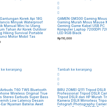
c Gantungan Korek Api 18G
GAMEN GM300 Gaming Mous
Mancis Minyak Waterproof
Gaming Murah Mous Mause 
k Manual Mini Isi Ulang
Geming Game Kabel USB PC
um Tahan Air Korek Outdoor
Komputer Laptop 7200DPI 72
 Hiking Survival Portable
LED RGB Black
unci Motor Mobil Tas
Rp
110,000
0
ke keranjang
Tambah ke keranjang
Airbuds T60 TWS Bluetooth
BIRU ZOMEI Q111 Tripod DSLR
phone Wireless Original True
Professional Tripod DSLR Ca
s Stereo Earbuds Super Bass
Tripod DSLR dan HP Murah Tr
Jernih Low Latency Desain
Kamera DSLR Mirrorless Trip
-Ear Nyaman Baterai Awet
Fotografi Photography Camer