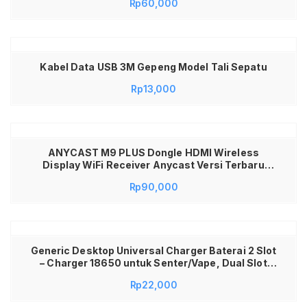
Rp
60,000
Material Chrome Vanadium Kuat Anti Karat Awet
Lengkap dengan Hard Case Box Penyimpanan
Praktis Berkualitas
Kabel Data USB 3M Gepeng Model Tali Sepatu
Rp
13,000
ANYCAST M9 PLUS Dongle HDMI Wireless
Display WiFi Receiver Anycast Versi Terbaru
Support Miracast DLNA Airplay untuk Android
Rp
90,000
iPhone Laptop Sambungan Proyektor & TV LED
Kualitas Gambar Jernih Original Hanya di Jadi
Store Lamongan
Generic Desktop Universal Charger Baterai 2 Slot
– Charger 18650 untuk Senter/Vape, Dual Slot
Battery Charger Universal, Cas Baterai Lithium
Rp
22,000
18650 Aman & Stabil, Desktop Charger 2 Slot Fast
Charging