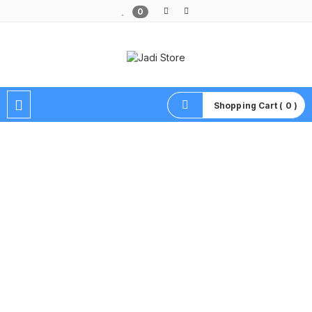
0
Pusat Aksesoris HP, Komputer & Produk Unik di Lamongan
Shopping Cart ( 0 )