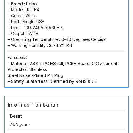
Panas
– Brand : Robot
Stabil
– Model : RT-K4
Kompatibel
– Color : White
Semua
– Port : Single USB
Tipe
– Input : 100-240V 50/60Hz
Smartphone
– Output : 5V 1A
Android
– Operating Temperature : 0-40 Degrees Celcius
Aksesoris
– Working Humidity : 35-85% RH
HP
Awet
Features :
Kualitas
– Material : ABS + PC HShell, PCBA Board IC Ovrcurrent
Original
Protection Stainless
Robot
Steel Nickel-Plated Pin Plug.
RTK4
– Safety Guarantess : Certified by RoHS & CE
Informasi Tambahan
Berat
500 gram