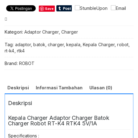
K4S
Save
Kepala
Charger
Compare
Adaptor
Charger
Kategori:
Adaptor Charger
,
Charger
Batok
Charger
Tag:
adaptor
,
batok
,
charger
,
kepala
,
Kepala Charger
,
robot
,
HP
rt-k4
,
rtk4
5V
1A
Brand:
ROBOT
Universal
USB
Wall
Charger
Deskripsi
Informasi Tambahan
Ulasan (0)
Single
Port
Deskripsi
Fast
Charging
Safe
Kepala Charger Adaptor Charger Batok
Quick
Charger Robot RT-K4 RTK4 5V/1A
Charge
Anti
Specifications :