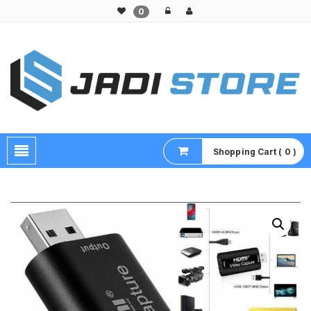
0
Pusat Aksesoris HP, Komputer & Produk Unik di Lamongan
Shopping Cart ( 0 )