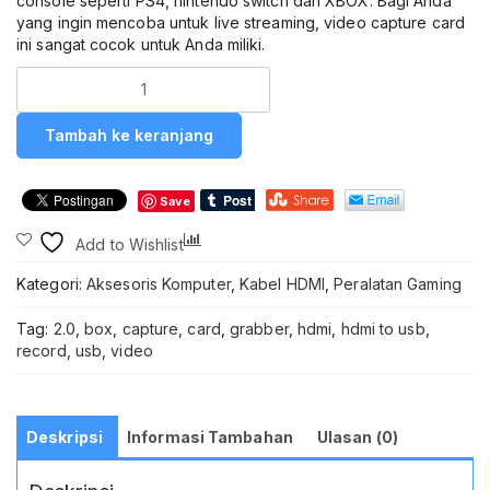
console seperti PS4, nintendo switch dan XBOX. Bagi Anda
yang ingin mencoba untuk live streaming, video capture card
ini sangat cocok untuk Anda miliki.
Kuantitas
HDMI
Video
Tambah ke keranjang
Capture
Card
Grabber
Save
USB
2.0
Compare
Add to Wishlist
1080P
Record
Kategori:
Aksesoris Komputer
,
Kabel HDMI
,
Peralatan Gaming
Box
HDMI
Tag:
2.0
,
box
,
capture
,
card
,
grabber
,
hdmi
,
hdmi to usb
,
Capture
record
,
usb
,
video
USB
to
HDMI
untuk
Deskripsi
Informasi Tambahan
Ulasan (0)
Live
Streaming