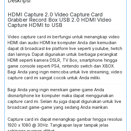
Deskripsi
Gaming
PS4
PS5
HDMI Capture 2.0 Video Capture Card
Xbox
Grabber Record Box USB 2.0 HDMI Video
Switch
Capture HDMI to USB
Kamera
DSLR
Video capture card ini berfungsi untuk menangkap video
OBS
HDMI dan audio HDMI ke komputer Anda dan kemudian
Zoom
dapat di broadcast ke platform live seperti youtube, twitch
YouTube
dan lainnya. Dapat digunakan untuk berbagai perangkat
Recorder
HDMI seperti kamera DSLR, TV Box, smartphone hingga
Low
game console seperti PS4, nintendo switch dan XBOX.
Latency
Bagi Anda yang ingin mencoba untuk live streaming, video
capture card ini sangat cocok untuk Anda miliki.
Bagi Anda yang ingin merekam game-game Anda
dismartphone ke komputer maka dapat menggunakan
capture card ini. Selain itu juga dapat digunakan untuk live
broadcast game-game yang sedang Anda mainkan.
Capture card ini dapat menangkap gambar hingga resolusi
1920 x 1080 @ 30Hz. Tangkapan layar tampak jelas
sehingga nyaman dilihat.