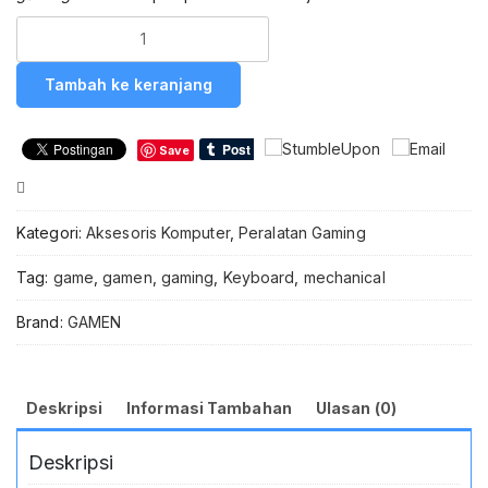
Kuantitas
GAMEN
Titan
Tambah ke keranjang
5
Lite
Mechanical
Save
Gaming
Keyboard
Compare
Blue
Switch
Kategori:
Aksesoris Komputer
,
Peralatan Gaming
87
Keys
Tag:
game
,
gamen
,
gaming
,
Keyboard
,
mechanical
TKL
-
Brand:
GAMEN
Keyboard
Mekanik
Gaming
Abu
Deskripsi
Informasi Tambahan
Ulasan (0)
Putih
Gray
Deskripsi
White
Awet