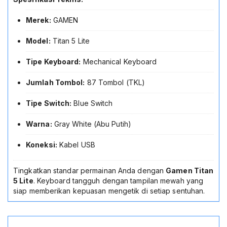
Merek:
GAMEN
Model:
Titan 5 Lite
Tipe Keyboard:
Mechanical Keyboard
Jumlah Tombol:
87 Tombol (TKL)
Tipe Switch:
Blue Switch
Warna:
Gray White (Abu Putih)
Koneksi:
Kabel USB
Tingkatkan standar permainan Anda dengan
Gamen Titan
5 Lite
. Keyboard tangguh dengan tampilan mewah yang
siap memberikan kepuasan mengetik di setiap sentuhan.