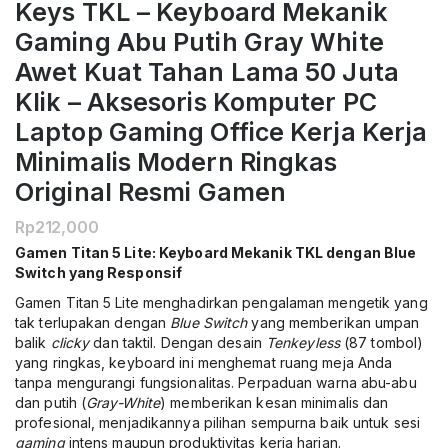
Keys TKL – Keyboard Mekanik
Gaming Abu Putih Gray White
Awet Kuat Tahan Lama 50 Juta
Klik – Aksesoris Komputer PC
Laptop Gaming Office Kerja Kerja
Minimalis Modern Ringkas
Original Resmi Gamen
Rp
212,000
Gamen Titan 5 Lite: Keyboard Mekanik TKL dengan Blue
Switch yang Responsif
Gamen Titan 5 Lite menghadirkan pengalaman mengetik yang
tak terlupakan dengan
Blue Switch
yang memberikan umpan
balik
clicky
dan taktil. Dengan desain
Tenkeyless
(87 tombol)
yang ringkas, keyboard ini menghemat ruang meja Anda
tanpa mengurangi fungsionalitas. Perpaduan warna abu-abu
dan putih (
Gray-White
) memberikan kesan minimalis dan
profesional, menjadikannya pilihan sempurna baik untuk sesi
gaming
intens maupun produktivitas kerja harian.