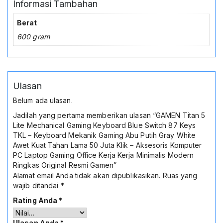
Informasi Tambahan
Berat
600 gram
Ulasan
Belum ada ulasan.
Jadilah yang pertama memberikan ulasan “GAMEN Titan 5
Lite Mechanical Gaming Keyboard Blue Switch 87 Keys
TKL – Keyboard Mekanik Gaming Abu Putih Gray White
Awet Kuat Tahan Lama 50 Juta Klik – Aksesoris Komputer
PC Laptop Gaming Office Kerja Kerja Minimalis Modern
Ringkas Original Resmi Gamen”
Alamat email Anda tidak akan dipublikasikan.
Ruas yang
wajib ditandai
*
Rating Anda
*
Ulasan Anda
*