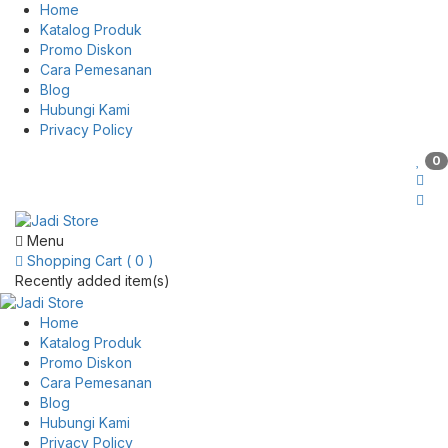
Home
Katalog Produk
Promo Diskon
Cara Pemesanan
Blog
Hubungi Kami
Privacy Policy
0
Pusat Aksesoris HP, Komputer & Produk Unik di Lamongan
Menu
Shopping Cart ( 0 )
Recently added item(s)
Home
Katalog Produk
Promo Diskon
Cara Pemesanan
Blog
Hubungi Kami
Privacy Policy