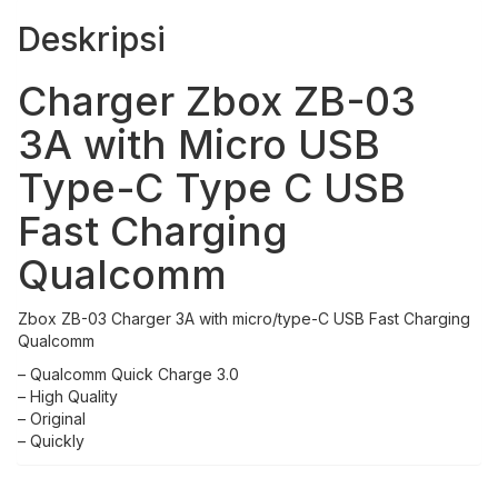
Type
Deskripsi
C
USB
Fast
Charger Zbox ZB-03
Charging
Qualcomm
3A with Micro USB
Type-C Type C USB
Fast Charging
Qualcomm
Zbox ZB-03 Charger 3A with micro/type-C USB Fast Charging
Qualcomm
– Qualcomm Quick Charge 3.0
– High Quality
– Original
– Quickly