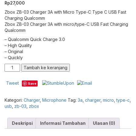
Rp
27,000
Zbox ZB-03 Charger 3A with Micro Type-C Type C USB Fast
Charging Qualcomm
Zbox ZB-03 Charger 3A with micro/type-C USB Fast Charging
Qualcomm
– Qualcomm Quick Charge 3.0
– High Quality
– Original
– Quickly
Kuantitas
Tambah ke keranjang
Charger
Set
Tweet
Save
Zbox
ZB-
Compare
03
Kategori:
Charger
,
Microphone
Tag:
3a
,
charger
,
micro
,
type-c
,
3A
usb
,
zb-03
,
zbox
with
Micro
USB
Deskripsi
Informasi Tambahan
Ulasan (0)
Type-
C