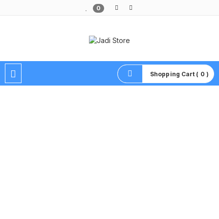
0
Pusat Aksesoris HP, Komputer & Produk Unik di Lamongan
Shopping Cart ( 0 )