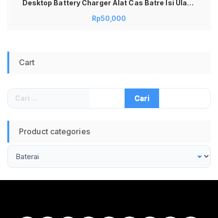
Desktop Battery Charger Alat Cas Batre Isi Ulang
Rechargable Untuk Mainan Tamiya Mobil RC
Rp
50,000
Remote TV AC Kamera Digital Mouse Wireless
Senter LED Praktis Hemat Daya Kompatibel
Berbagai Merk Kualitas Terjamin
Cart
Cari
untuk:
Product categories