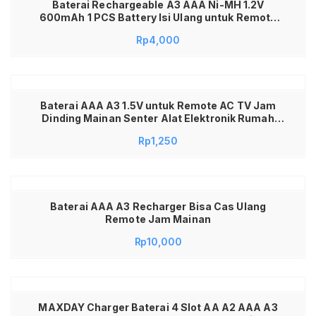
Baterai Rechargeable A3 AAA Ni-MH 1.2V
600mAh 1 PCS Battery Isi Ulang untuk Remote
Mainan Jam Dinding Wireless Mouse Keyboard
Rp
4,000
Senter Kecil Tahan Lama
Baterai AAA A3 1.5V untuk Remote AC TV Jam
Dinding Mainan Senter Alat Elektronik Rumah
Tangga Battery AAA Murah Tahan Lama Siap
Rp
1,250
Pakai
Baterai AAA A3 Recharger Bisa Cas Ulang
Remote Jam Mainan
Rp
10,000
MAXDAY Charger Baterai 4 Slot AA A2 AAA A3