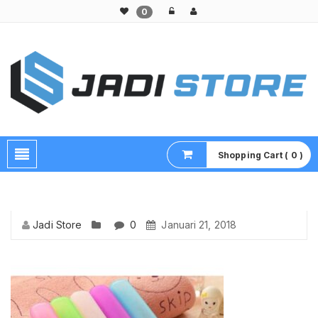
0
Pusat Aksesoris HP, Komputer & Produk Unik di Lamongan
Shopping Cart ( 0 )
Jadi Store
0
Januari 21, 2018