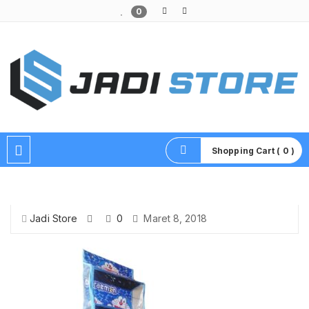
0
Pusat Aksesoris HP, Komputer & Produk Unik di Lamongan
Shopping Cart ( 0 )
Jadi Store
0
Maret 8, 2018