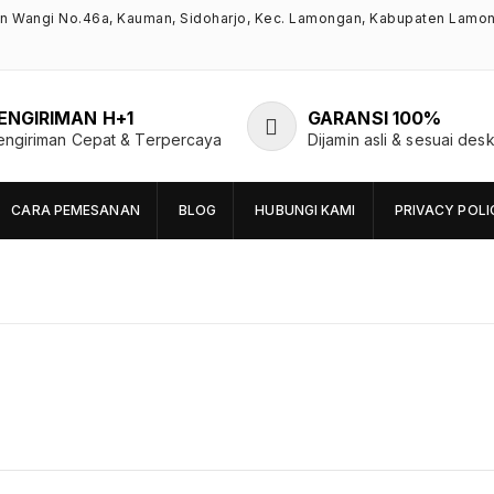
an Wangi No.46a, Kauman, Sidoharjo, Kec. Lamongan, Kabupaten Lamo
ENGIRIMAN H+1
GARANSI 100%
engiriman Cepat & Terpercaya
Dijamin asli & sesuai desk
CARA PEMESANAN
BLOG
HUBUNGI KAMI
PRIVACY POLI