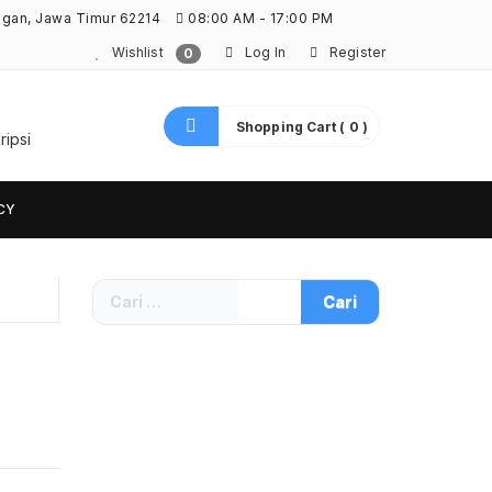
ngan, Jawa Timur 62214
08:00 AM - 17:00 PM
Wishlist
Log In
Register
0
Shopping Cart ( 0 )
ripsi
CY
Cari
untuk: