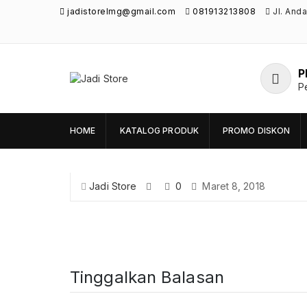
jadistorelmg@gmail.com
081913213808
Jl. And
P
Jadi Store
P
Pusat Aksesoris HP, Komputer & Produk
Unik di Lamongan
HOME
KATALOG PRODUK
PROMO DISKON
Jadi Store
0
Maret 8, 2018
Tinggalkan Balasan