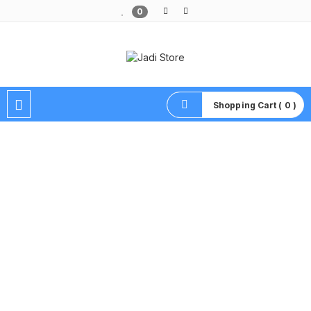
0
Pusat Aksesoris HP, Komputer & Produk Unik di Lamongan
Shopping Cart ( 0 )