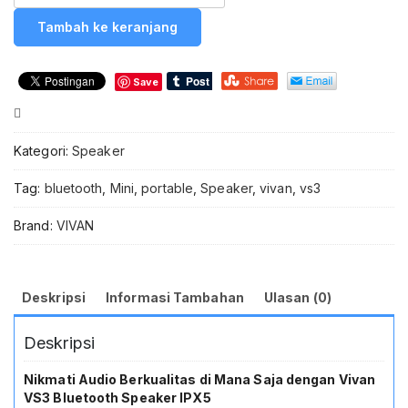
VS3
Tambah ke keranjang
Bluetooth
Speaker
Portable
Save
Waterproof
IPX5
Compare
Tahan
Percikan
Kategori:
Speaker
Air
-
Tag:
bluetooth
,
Mini
,
portable
,
Speaker
,
vivan
,
vs3
Speaker
Wireless
Brand:
VIVAN
Mini
Bass
Kencang
Suara
Deskripsi
Informasi Tambahan
Ulasan (0)
Jernih
-
Deskripsi
Audio
Outdoor
Gym
Nikmati Audio Berkualitas di Mana Saja dengan Vivan
Olahraga
VS3 Bluetooth Speaker IPX5