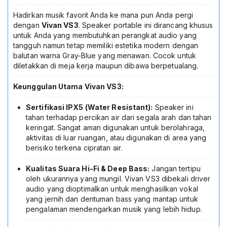
Travel
Kompak
Hadirkan musik favorit Anda ke mana pun Anda pergi
Ringan
dengan
Vivan VS3
. Speaker portable ini dirancang khusus
Baterai
untuk Anda yang membutuhkan perangkat audio yang
Awet
tangguh namun tetap memiliki estetika modern dengan
-
balutan warna Gray-Blue yang menawan. Cocok untuk
Aksesoris
diletakkan di meja kerja maupun dibawa berpetualang.
HP
Laptop
Keunggulan Utama Vivan VS3:
Tablet
Original
Sertifikasi IPX5 (Water Resistant):
Speaker ini
Resmi
tahan terhadap percikan air dari segala arah dan tahan
Vivan
keringat. Sangat aman digunakan untuk berolahraga,
VS3
aktivitas di luar ruangan, atau digunakan di area yang
Gray
berisiko terkena cipratan air.
Blue
Kualitas Suara Hi-Fi & Deep Bass:
Jangan tertipu
oleh ukurannya yang mungil. Vivan VS3 dibekali driver
audio yang dioptimalkan untuk menghasilkan vokal
yang jernih dan dentuman bass yang mantap untuk
pengalaman mendengarkan musik yang lebih hidup.