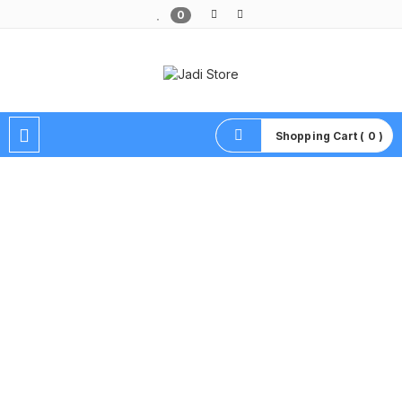
0
Pusat Aksesoris HP, Komputer & Produk Unik di Lamongan
Shopping Cart ( 0 )