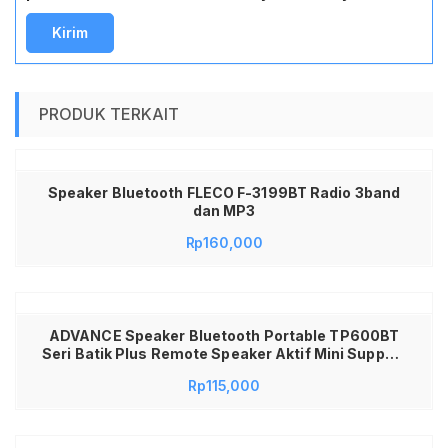
PRODUK TERKAIT
Speaker Bluetooth FLECO F-3199BT Radio 3band
dan MP3
Rp
160,000
ADVANCE Speaker Bluetooth Portable TP600BT
Seri Batik Plus Remote Speaker Aktif Mini Support
FM Radio USB Micro SD Desain Klasik Suara
Rp
115,000
Jernih Ngebass Alat Pemutar Musik Praktis
Kualitas Original Jadi Store