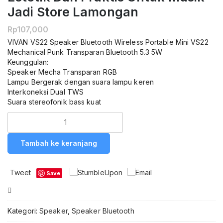
Jadi Store Lamongan
Rp
107,000
VIVAN VS22 Speaker Bluetooth Wireless Portable Mini VS22
Mechanical Punk Transparan Bluetooth 5.3 5W
Keunggulan:
Speaker Mecha Transparan RGB
Lampu Bergerak dengan suara lampu keren
Interkoneksi Dual TWS
Suara stereofonik bass kuat
Kuantitas
VIVAN
VS22
Tambah ke keranjang
Speaker
Bluetooth
Mini
Tweet
Save
Portable
Original
Compare
-
Speaker
Kategori:
Speaker
,
Speaker Bluetooth
Wireless