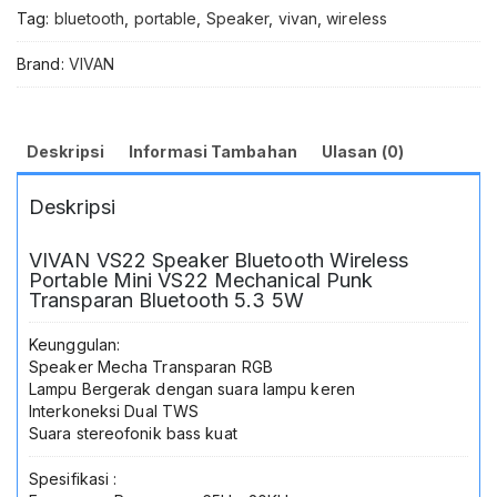
Desain
Tag:
bluetooth
,
portable
,
Speaker
,
vivan
,
wireless
Mechanical
Punk
Brand:
VIVAN
Transparan
Bluetooth
5.3
Suara
Deskripsi
Informasi Tambahan
Ulasan (0)
Jernih
Efek
Deskripsi
LED
RGB
Solusi
VIVAN VS22 Speaker Bluetooth Wireless
Audio
Portable Mini VS22 Mechanical Punk
Estetik
Transparan Bluetooth 5.3 5W
Dan
Praktis
Keunggulan:
Untuk
Speaker Mecha Transparan RGB
Musik
Lampu Bergerak dengan suara lampu keren
Jadi
Interkoneksi Dual TWS
Store
Suara stereofonik bass kuat
Lamongan
Spesifikasi :