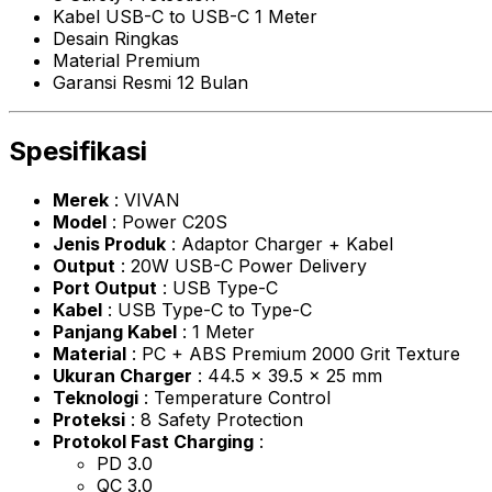
Kabel USB-C to USB-C 1 Meter
Desain Ringkas
Material Premium
Garansi Resmi 12 Bulan
Spesifikasi
Merek
: VIVAN
Model
: Power C20S
Jenis Produk
: Adaptor Charger + Kabel
Output
: 20W USB-C Power Delivery
Port Output
: USB Type-C
Kabel
: USB Type-C to Type-C
Panjang Kabel
: 1 Meter
Material
: PC + ABS Premium 2000 Grit Texture
Ukuran Charger
: 44.5 × 39.5 × 25 mm
Teknologi
: Temperature Control
Proteksi
: 8 Safety Protection
Protokol Fast Charging
:
PD 3.0
QC 3.0