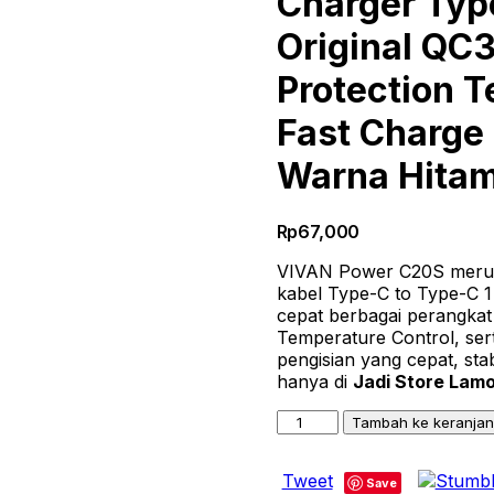
Charger Typ
Original QC
Protection 
Fast Charge
Warna Hita
Rp
67,000
VIVAN Power C20S merup
kabel Type-C to Type-C 1
cepat berbagai perangkat
Temperature Control, ser
pengisian yang cepat, sta
hanya di
Jadi Store Lam
Kuantitas
Tambah ke keranja
VIVAN
Power
Tweet
C20S
Save