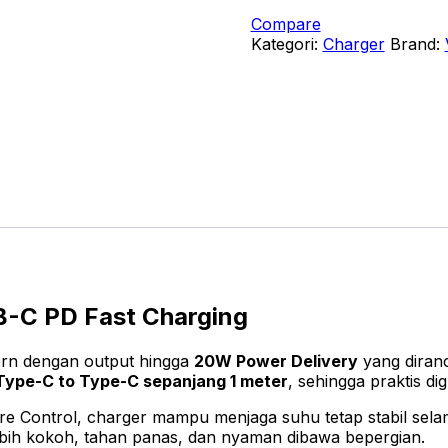
Charger
Compare
20W
Kategori:
Charger
Brand:
USB
C
PD
Fast
Charging
Set
Adaptor
Kepala
Charger
Type
C
to
Type
-C PD Fast Charging
C
Kabel
1M
rn dengan output hingga
20W Power Delivery
yang diranc
Original
Type-C to Type-C sepanjang 1 meter
, sehingga praktis d
QC3.0
PPS
e Control, charger mampu menjaga suhu tetap stabil sela
AFC
bih kokoh, tahan panas, dan nyaman dibawa bepergian.