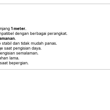
Smart
Protection
Temperature
Control
Super
Fast
njang
1 meter
.
Charge
patibel dengan berbagai perangkat.
Garansi
eamanan
.
Resmi
 stabil dan tidak mudah panas.
12
 saat pengisian daya.
Bulan
engisian semalaman.
Warna
tahan lama.
Hitam
saat bepergian.