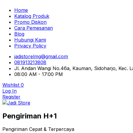
Home
Katalog Produk
Promo Diskon
Cara Pemesanan
Blog
Hubungi Kami
Privacy Policy
jadistorelmg@gmail.com
081913213808
Jl. Andan Wangi No.46a, Kauman, Sidoharjo, Kec.
08:00 AM - 17:00 PM
Wishlist
0
Log In
Register
Pusat Aksesoris HP, Komputer & Produk Unik di Lamong
Pengiriman H+1
Jadi Store
Pengiriman Cepat & Terpercaya