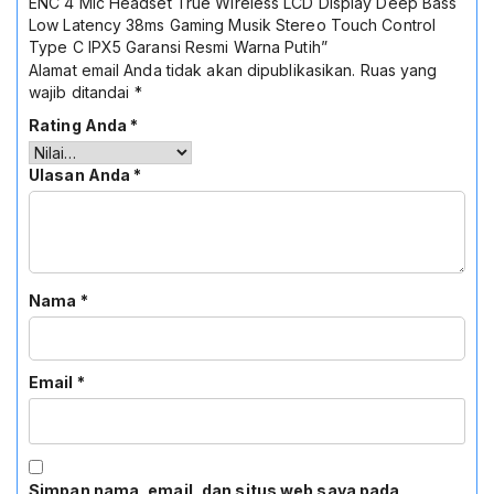
ENC 4 Mic Headset True Wireless LCD Display Deep Bass
Low Latency 38ms Gaming Musik Stereo Touch Control
Type C IPX5 Garansi Resmi Warna Putih”
Alamat email Anda tidak akan dipublikasikan.
Ruas yang
wajib ditandai
*
Rating Anda
*
Ulasan Anda
*
Nama
*
Email
*
Simpan nama, email, dan situs web saya pada