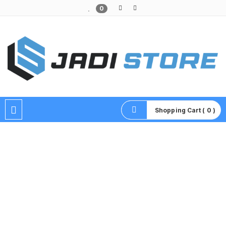
0
Pusat Aksesoris HP, Komputer & Produk Unik di Lamongan
Shopping Cart ( 0 )