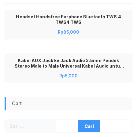
Headset Handsfree Earphone Bluetooth TWS 4
TWS4 TWS
Rp
85,000
Kabel AUX Jack ke Jack Audio 3.5mm Pendek
Stereo Male to Male Universal Kabel Audio untuk
HP Mobil Speaker Laptop Headset Sound System
Rp
5,000
Amplifier PC iPhone iPad Suara Jernih Anti Noise
Kabel Aux 20cm Kompatibel Semua Device
Cart
Cari
untuk: