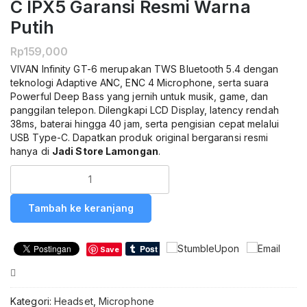
C IPX5 Garansi Resmi Warna
Putih
Rp
159,000
VIVAN Infinity GT-6 merupakan TWS Bluetooth 5.4 dengan
teknologi Adaptive ANC, ENC 4 Microphone, serta suara
Powerful Deep Bass yang jernih untuk musik, game, dan
panggilan telepon. Dilengkapi LCD Display, latency rendah
38ms, baterai hingga 40 jam, serta pengisian cepat melalui
USB Type-C. Dapatkan produk original bergaransi resmi
hanya di
Jadi Store Lamongan
.
Kuantitas
VIVAN
Infinity
Tambah ke keranjang
GT-
6
TWS
Save
Bluetooth
5.4
Compare
Earphone
Wireless
Kategori:
Headset
,
Microphone