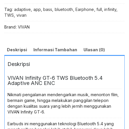
Adaptive
ANC
Tag:
adaptive
,
app
,
bass
,
bluetooth
,
Earphone
,
full
,
infinity
,
ENC
TWS
,
vivan
4
Mic
Brand:
VIVAN
Headset
True
Wireless
LCD
Deskripsi
Informasi Tambahan
Ulasan (0)
Display
Deep
Deskripsi
Bass
Low
Latency
VIVAN Infinity GT-6 TWS Bluetooth 5.4
38ms
Adaptive ANC ENC
Gaming
Musik
Nikmati pengalaman mendengarkan musik, menonton film,
Stereo
bermain game, hingga melakukan panggilan telepon
Touch
dengan kualitas suara yang lebih jernih menggunakan
Control
VIVAN Infinity GT-6.
Type
C
Earbuds ini menggunakan teknologi Bluetooth 5.4 yang
IPX5