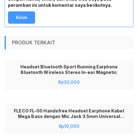
peramban ini untuk komentar saya berikutnya.
PRODUK TERKAIT
Headset Bluetooth Sport Running Earphone
Bluetooth Wireless Stereo In-ear Magnetic
Rp
30,000
FLECO FL-00 Handsfree Headset Earphone Kabel
Mega Bass dengan Mic Jack 3.5mm Universal
untuk HP Android iPhone Laptop Tablet
Rp
10,000
Headphone Musik Gaming Telepon Suara Stereo
Jernih Kabel Awet Nyaman Dipakai