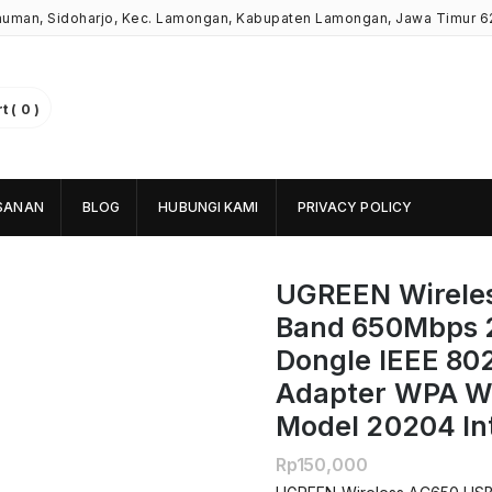
Kauman, Sidoharjo, Kec. Lamongan, Kabupaten Lamongan, Jawa Timur 6
 ( 0 )
SANAN
BLOG
HUBUNGI KAMI
PRIVACY POLICY
UGREEN Wireles
Band 650Mbps 
Dongle IEEE 802
Adapter WPA W
Model 20204 Int
Rp
150,000