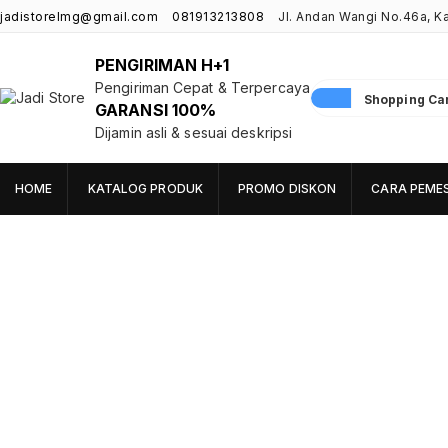
jadistorelmg@gmail.com
081913213808
Jl. Andan Wangi No.46a, 
PENGIRIMAN H+1
Pengiriman Cepat & Terpercaya
Shopping Cart
GARANSI 100%
Jadi Store
Pusat Aksesoris HP, Komputer & Produk Unik di Lamongan
Dijamin asli & sesuai deskripsi
HOME
KATALOG PRODUK
PROMO DISKON
CARA PEME