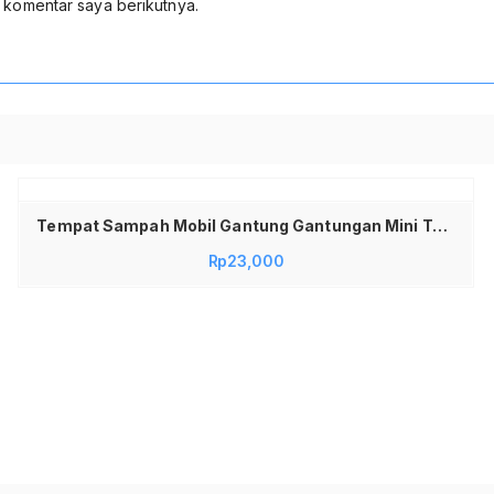
 komentar saya berikutnya.
Baca selengkapnya
Tempat Sampah Mobil Gantung Gantungan Mini Tempat Sampah Tong Sampah Mobil Avanza Ayla Agya Tempat Sampah Mobil Trash Bin Pressing Type
Rp
23,000