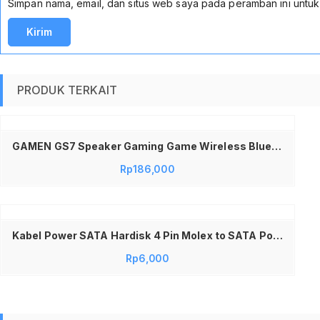
Simpan nama, email, dan situs web saya pada peramban ini untuk
PRODUK TERKAIT
Tambah ke keranjang
GAMEN GS7 Speaker Gaming Game Wireless Bluetooth 5.3 Kabel Laptop PC Komputer Surround Sound GS7 Full Bass Lampu LED RGB Original Garansi 1 Tahun
Rp
186,000
Kabel Power SATA Hardisk 4 Pin Molex to SATA Power Cable Kabel Power HDD SSD DVD ROM Converter Adaptor PSU Komputer PC Desktop Penghubung Daya Hard Disk Internal Stabil Tahan Lama untuk Upgrade dan Perakitan Komputer
Rp
6,000