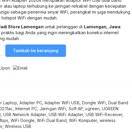
WiFi Adapter 20204 merupakan adaptor WiFi USB dual band
atau laptop terhubung ke jaringan nirkabel dengan kecepatan
ngsi sebagai penerima sinyal WiFi, perangkat ini juga mendukung
 hotspot WiFi dengan mudah.
Jadi Store Lamongan
untuk pelanggan di
Lamongan, Jawa
si praktis bagi Anda yang ingin meningkatkan koneksi internet
ang mudah.
Tambah ke keranjang
r Laptop
,
Adapter PC
,
Adapter WiFi USB
,
Dongle WiFi
,
Dual Band
02.11ac
,
Internet PC
,
Jaringan WiFi
,
Soft AP
,
ugreen
,
UGREEN
N
,
USB Network Adapter
,
USB WiFi Adapter
,
USB WiFi Receiver
,
Mbps
,
WiFi Dongle
,
WiFi Dual Band
,
WiFi Komputer
,
wireless
er
,
Wireless USB