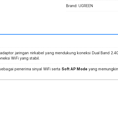
Dongle
Brand:
UGREEN
IEEE
802.11ac
Receiver
&
Soft
AP
Hotspot
Adapter
WPA
daptor jaringan nirkabel yang mendukung koneksi Dual Band 2.
WPA2
ksi WiFi yang stabil.
WEP
untuk
sebagai penerima sinyal WiFi serta
Soft AP Mode
yang memungkink
PC
Desktop
Laptop
Model
20204
Internet
Stabil
dan
Cepat