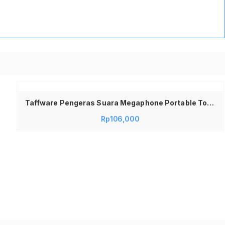
Taffware Pengeras Suara Megaphone Portable Toa Charger dengan Fungsi Rekaman Untuk Promosi Gathering Jualan Keliling Out Bond Study Tour Recharge Rechargeable Bisa Dicas Ulang
Rp
106,000