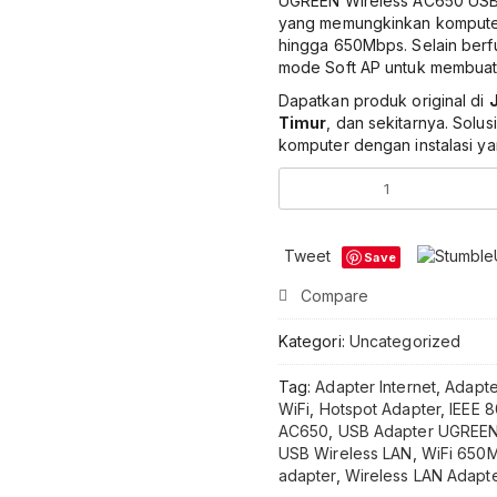
UGREEN Wireless AC650 USB 
yang memungkinkan komputer 
hingga 650Mbps. Selain berfu
mode Soft AP untuk membuat
Dapatkan produk original di
Timur
, dan sekitarnya. Solu
komputer dengan instalasi y
Kuantitas
UGREEN
Wireless
AC650
Tweet
Save
USB
WiFi
Compare
Adapter
Dual
Kategori:
Uncategorized
Band
650Mbps
Tag:
Adapter Internet
,
Adapte
2.4GHz
WiFi
,
Hotspot Adapter
,
IEEE 8
5GHz
AC650
,
USB Adapter UGREE
USB
USB Wireless LAN
,
WiFi 650
Wireless
adapter
,
Wireless LAN Adapt
LAN