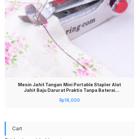
Mesin Jahit Tangan Mini Portable Stapler Alat
Jahit Baju Darurat Praktis Tanpa Baterai
Handheld Sewing Machine Solusi Jahit Pakaian
Rp
18,000
Robek Celana Kain Multifungsi Alat Konveksi
Rumahan Kecil Ringan Mudah Dibawa Travel
Friendly Awet Berkualitas
Cart