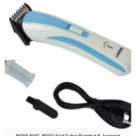
NOVA NHC-8002 Alat Cukur Rambut & Jenggot