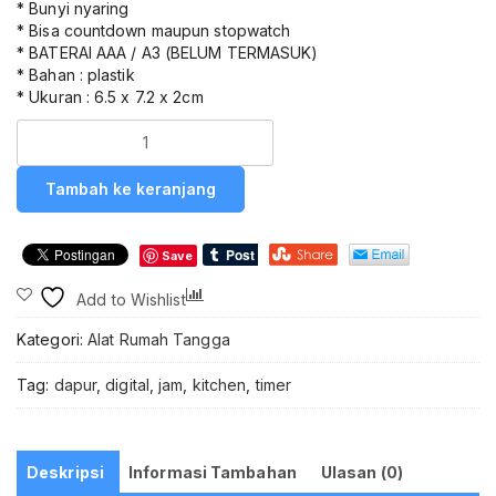
* Bunyi nyaring
* Bisa countdown maupun stopwatch
* BATERAI AAA / A3 (BELUM TERMASUK)
* Bahan : plastik
* Ukuran : 6.5 x 7.2 x 2cm
Kuantitas
Timer
Digital
Tambah ke keranjang
Dapur
Timer
Masak
Save
Digital
Lucu
Compare
Add to Wishlist
Timer
Masakan
Kategori:
Alat Rumah Tangga
Timer
Masak
Tag:
dapur
,
digital
,
jam
,
kitchen
,
timer
Bunyi
Timer
Kitchen
Digital
Deskripsi
Informasi Tambahan
Ulasan (0)
Ayam