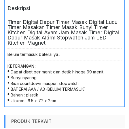
Jam
Deskripsi
Masak
Timer
Digital
Timer Digital Dapur Timer Masak Digital Lucu
Dapur
Timer Masakan Timer Masak Bunyi Timer
Masak
Kitchen Digital Ayam Jam Masak Timer Digital
Alarm
Dapur Masak Alarm Stopwatch Jam LED
Kitchen Magnet
Stopwatch
Jam
LED
Belum termasuk baterai ya..
Kitchen
Magnet
KETERANGAN :
* Dapat diset per menit dan detik hingga 99 menit.
* Bunyi nyaring
* Bisa countdown maupun stopwatch
* BATERAI AAA / A3 (BELUM TERMASUK)
* Bahan : plastik
* Ukuran : 6.5 x 7.2 x 2cm
PRODUK TERKAIT