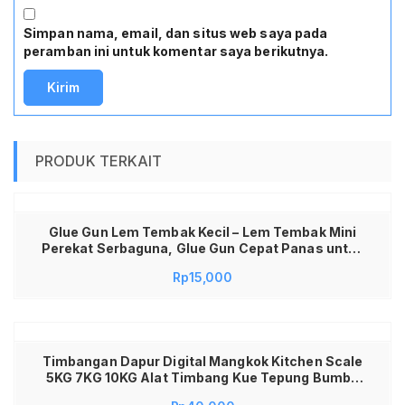
Simpan nama, email, dan situs web saya pada
peramban ini untuk komentar saya berikutnya.
PRODUK TERKAIT
Glue Gun Lem Tembak Kecil – Lem Tembak Mini
Perekat Serbaguna, Glue Gun Cepat Panas untuk
Kerajinan DIY, Lem Tembak Multifungsi Murah,
Rp
15,000
Glue Gun Mini untuk Plastik Kayu Kain Aksesoris
Timbangan Dapur Digital Mangkok Kitchen Scale
5KG 7KG 10KG Alat Timbang Kue Tepung Bumbu
Masak Akurat High Precision Sensor Scale Bowl