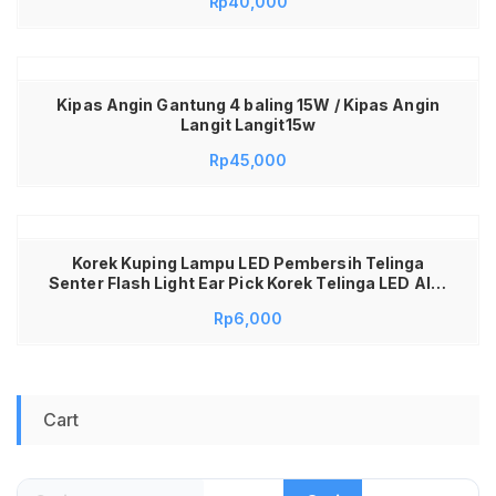
Rp
40,000
untuk Bakery Diet MPASI Bayi Praktis Mudah
Dibersihkan Fitur Tare Fungsi Nol Otomatis Awet
Kualitas Premium
Kipas Angin Gantung 4 baling 15W / Kipas Angin
Langit Langit15w
Rp
45,000
Korek Kuping Lampu LED Pembersih Telinga
Senter Flash Light Ear Pick Korek Telinga LED Alat
Korekan Telinga Besi Lampu Pembersih Telinga
Rp
6,000
Bayi Dewasa Aman Higienis Alat Pembersih
Telinga LED Flashlight Earwax Remover Lamp
Korek Telinga Set
Cart
Cari