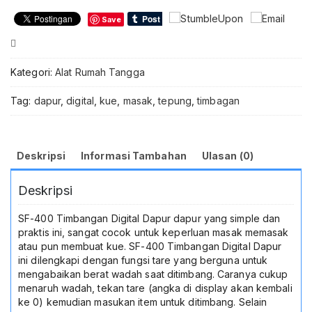
400
Save
Kapasitas
10kg
Compare
Timbangan
Kue
Kategori:
Alat Rumah Tangga
Elektronik
Kitchen
Tag:
dapur
,
digital
,
kue
,
masak
,
tepung
,
timbagan
Scale
Akurat
Presisi
untuk
Deskripsi
Informasi Tambahan
Ulasan (0)
Bahan
Makanan
Deskripsi
Tepung
Kopi
Paket
SF-400 Timbangan Digital Dapur dapur yang simple dan
Online
praktis ini, sangat cocok untuk keperluan masak memasak
Multifungsi
atau pun membuat kue. SF-400 Timbangan Digital Dapur
High
ini dilengkapi dengan fungsi tare yang berguna untuk
Quality
mengabaikan berat wadah saat ditimbang. Caranya cukup
Sensor
menaruh wadah, tekan tare (angka di display akan kembali
Fitur
ke 0) kemudian masukan item untuk ditimbang. Selain