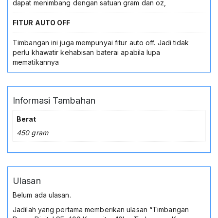
Tare
dapat menimbang dengan satuan gram dan oz,
Layar
LCD
FITUR AUTO OFF
Bonus
Baterai
Timbangan ini juga mempunyai fitur auto off. Jadi tidak
Alat
perlu khawatir kehabisan baterai apabila lupa
Ukur
mematikannya
Masak
Estetik
Murah
Informasi Tambahan
Berat
450 gram
Ulasan
Belum ada ulasan.
Jadilah yang pertama memberikan ulasan “Timbangan