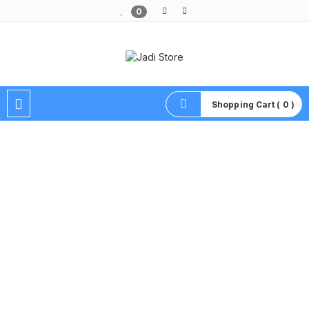
0
Pusat Aksesoris HP, Komputer & Produk Unik di Lamongan
Shopping Cart ( 0 )