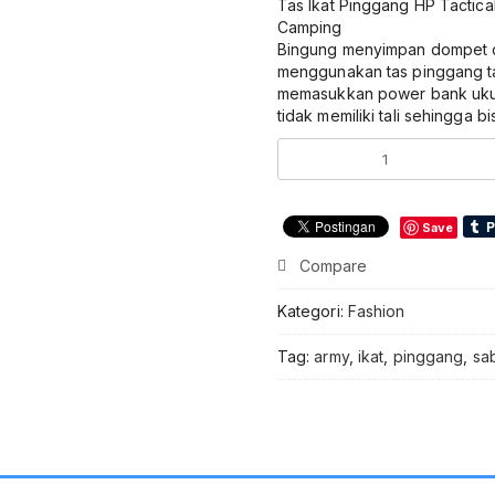
Tas Ikat Pinggang HP Tactica
Camping
Bingung menyimpan dompet d
menggunakan tas pinggang ta
memasukkan power bank ukura
tidak memiliki tali sehingga b
Kuantitas
Deanfun
Tas
Pinggang
Save
Tactical
Fanny
Compare
Pack
Outdoor
Kategori:
Fashion
Gear
-
Tag:
army
,
ikat
,
pinggang
,
sa
ZSXD001
Tas
Ikat
Pinggang
Pria
Tactical