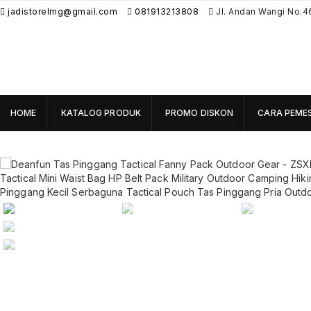
jadistorelmg@gmail.com
081913213808
Jl. Andan Wangi No.4
HOME
KATALOG PRODUK
PROMO DISKON
CARA PEME