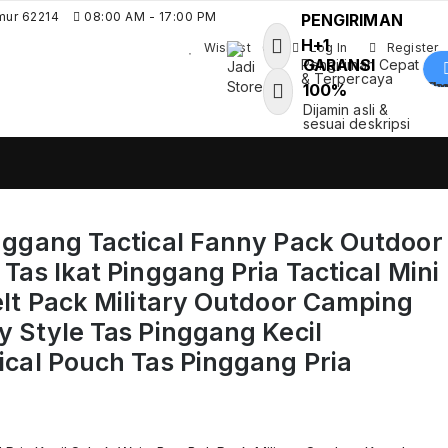
mur 62214
08:00 AM - 17:00 PM
PENGIRIMAN
H+1
Wishlist
0
Log In
Register
GARANSI
Pengiriman Cepat
& Terpercaya
Shoppin
100%
Jadi Store
Dijamin asli &
Pusat Aksesoris HP, Komputer &
sesuai deskripsi
Produk Unik di Lamongan
nggang Tactical Fanny Pack Outdoor
Tas Ikat Pinggang Pria Tactical Mini
lt Pack Military Outdoor Camping
 Style Tas Pinggang Kecil
cal Pouch Tas Pinggang Pria