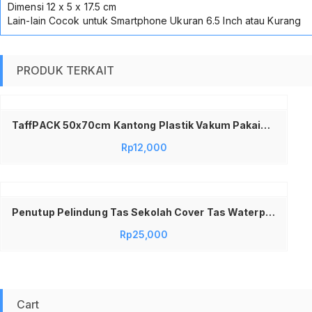
Dimensi 12 x 5 x 17.5 cm
Lain-lain Cocok untuk Smartphone Ukuran 6.5 Inch atau Kurang
PRODUK TERKAIT
Tambah ke keranjang
TaffPACK 50x70cm Kantong Plastik Vakum Pakaian – Vacuum Compression Bag Travel Organizer Solusi Hemat Ruang Lemari Dan Koper Material Tebal Awet Kedap Udara Proteksi Anti Jamur Jadi Store
Rp
12,000
Penutup Pelindung Tas Sekolah Cover Tas Waterproof Anti Hujan Anti Air Basah Raincover Rain Cover Tas Ransel Backpack Camping Hiking with Reflektor
Rp
25,000
Cart