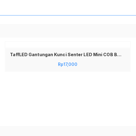
Baca selengkapnya
TaffLED Gantungan Kunci Senter LED Mini COB BM-9402 25 Lumens Carabiner Karabiner Lampu Portable 3 Mode Flash SOS Baterai CR2032 untuk Tas Pinggang Camping Hiking Outdoor Emergency
Rp
17,000