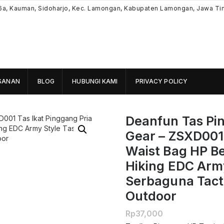
6a, Kauman, Sidoharjo, Kec. Lamongan, Kabupaten Lamongan, Jawa Ti
SANAN
BLOG
HUBUNGI KAMI
PRIVACY POLICY
Deanfun Tas Pi
Gear – ZSXD001 
Waist Bag HP Be
Hiking EDC Army
Serbaguna Tacti
Outdoor
Rp
37,000