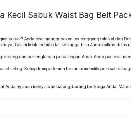
Mini
Waist
ia Kecil Sabuk Waist Bag Belt Pa
Bag
HP
Belt
Pack
Military
an keluar? Anda bisa menggunakan tas pinggang taktikal dari De
Outdoor
nya. Tas ini tidak memiliki tali sehingga bisa Anda kaitkan di tas r
Camping
Hiking
g-barang dan perlengkapan petualangan Anda. Anda pun bisa men
EDC
Army
 ritsleting. Setiap kompartemen besar ini memiliki pemisah di b
Style
Tas
Pinggang
buat Anda nyaman menyimpan barang-barang berharga Anda. Materia
Kecil
Serbaguna
Tactical
Pouch
Tas
Pinggang
Pria
Outdoor