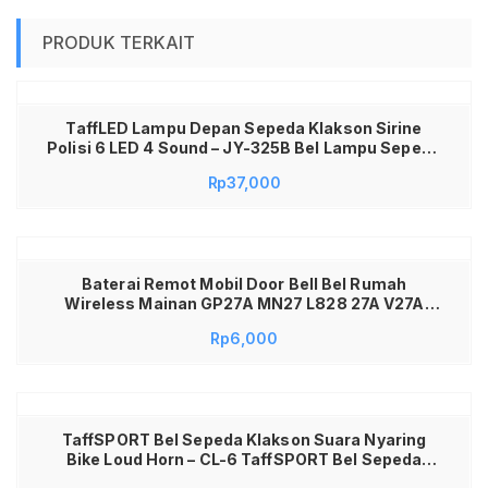
PRODUK TERKAIT
TaffLED Lampu Depan Sepeda Klakson Sirine
Polisi 6 LED 4 Sound – JY-325B Bel Lampu Sepeda
Police Bicycle Horn Light Klakson Sepeda Anak
Rp
37,000
Dewasa Suara Sirine Mobil Polisi Lampu Sepeda
LED Depan Multifungsi Bel Klakson Aksesoris
Sepeda 325B Terang Aman
Baterai Remot Mobil Door Bell Bel Rumah
Wireless Mainan GP27A MN27 L828 27A V27A
A27BP G27A
Rp
6,000
TaffSPORT Bel Sepeda Klakson Suara Nyaring
Bike Loud Horn – CL-6 TaffSPORT Bel Sepeda
Klakson Sepeda Mini Bell Suara Keras Nyaring