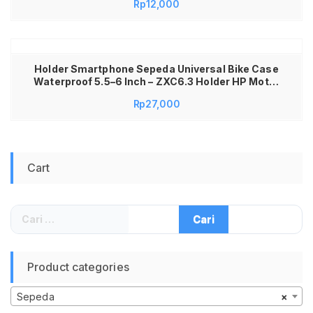
Rp
12,000
Anti Air Ringan Mudah Pasang Aksesoris Sepeda
Anak Dewasa Bel Sepeda Keras CL-6 Bel Klakson
Sepeda Gunung Lipat Fixie MTB Roadbike
Holder Smartphone Sepeda Universal Bike Case
Waterproof 5.5–6 Inch – ZXC6.3 Holder HP Motor
Sepeda Anti Air Waterproof dengan Bracket
Rp
27,000
Dudukan HP GPS Case Transparan Plastik Grip
Kuat Tatakan HP Universal untuk Motor & Sepeda
Cart
Cari
untuk:
Product categories
Sepeda
×