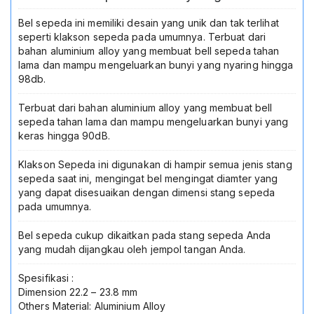
Air
Ringan
Bel sepeda ini memiliki desain yang unik dan tak terlihat
Mudah
seperti klakson sepeda pada umumnya. Terbuat dari
Pasang
bahan aluminium alloy yang membuat bell sepeda tahan
Aksesoris
lama dan mampu mengeluarkan bunyi yang nyaring hingga
Sepeda
98db.
Anak
Dewasa
Terbuat dari bahan aluminium alloy yang membuat bell
Bel
sepeda tahan lama dan mampu mengeluarkan bunyi yang
Sepeda
keras hingga 90dB.
Keras
CL-
Klakson Sepeda ini digunakan di hampir semua jenis stang
6
sepeda saat ini, mengingat bel mengingat diamter yang
Bel
yang dapat disesuaikan dengan dimensi stang sepeda
Klakson
pada umumnya.
Sepeda
Gunung
Bel sepeda cukup dikaitkan pada stang sepeda Anda
Lipat
yang mudah dijangkau oleh jempol tangan Anda.
Fixie
MTB
Spesifikasi :
Roadbike
Dimension 22.2 – 23.8 mm
(salin)
Others Material: Aluminium Alloy