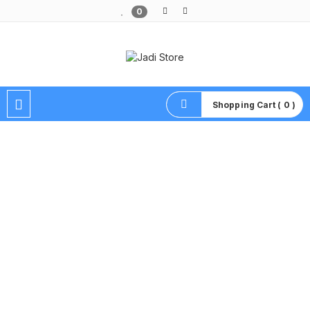
0
Pusat Aksesoris HP, Komputer & Produk Unik di Lamongan
Shopping Cart ( 0 )