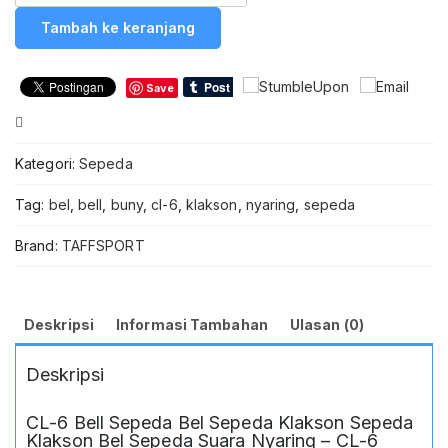
Bel
Tambah ke keranjang
Sepeda
Klakson
Suara
Save
Nyaring
Bike
Compare
Loud
Horn
Kategori:
Sepeda
-
CL-
Tag:
bel
,
bell
,
buny
,
cl-6
,
klakson
,
nyaring
,
sepeda
6
TaffSPORT
Brand:
TAFFSPORT
Bel
Sepeda
Klakson
Sepeda
Deskripsi
Informasi Tambahan
Ulasan (0)
Mini
Bell
Deskripsi
Suara
Keras
Nyaring
CL-6 Bell Sepeda Bel Sepeda Klakson Sepeda
Anti
Klakson Bel Sepeda Suara Nyaring – CL-6