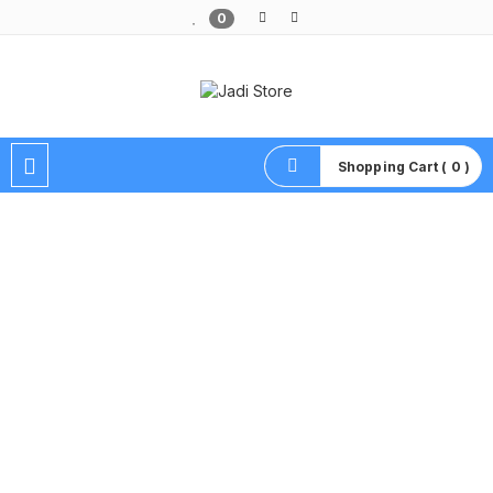
0
Pusat Aksesoris HP, Komputer & Produk Unik di Lamongan
Shopping Cart ( 0 )