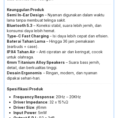
Keunggulan Produk
Semi In-Ear Design
– Nyaman digunakan dalam waktu
lama tanpa membuat telinga sakit.
Bluetooth 5.3
– Koneksi stabil, suara lebih jernih, dan
konsumsi daya lebih hemat.
Type-C Fast Charging
– Isi daya lebih cepat dan efisien.
Baterai Tahan Lama
– Hingga 36 jam pemakaian
(earbuds + case).
IPX4 Tahan Air
– Anti cipratan air dan keringat, cocok
untuk olahraga.
6mm Titanium Alloy Speakers
– Suara bass jernih,
detail, dan berkualitas tinggi.
Desain Ergonomis
– Ringan, modern, dan nyaman
dipakai sehari-hari.
Spesifikasi Produk
Frequency Response
: 20Hz – 20KHz
Driver Impedance
: 32 ± 15%Ω
Driver Size
: ∮6mm
Input Power
: 5mW
Output S.P.L
: 92 ± 3dB