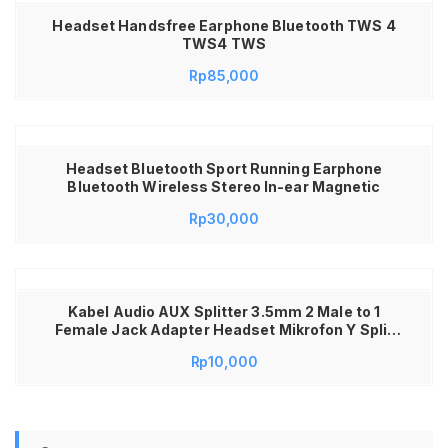
Headset Handsfree Earphone Bluetooth TWS 4
TWS4 TWS
Rp
85,000
Headset Bluetooth Sport Running Earphone
Bluetooth Wireless Stereo In-ear Magnetic
Rp
30,000
Kabel Audio AUX Splitter 3.5mm 2 Male to 1
Female Jack Adapter Headset Mikrofon Y Split
Cable Stereo Converter Kabel Audio Kompatibel
Rp
10,000
Laptop PC Komputer Headphone Earphone
Gaming Voice Chat Hitam 20cm