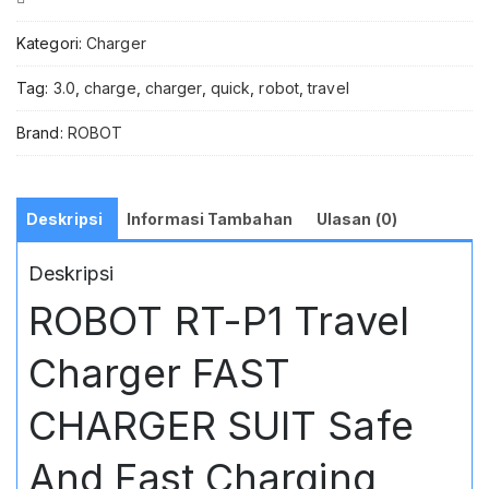
Compare
SUIT
Safe
Kategori:
Charger
And
Fast
Tag:
3.0
,
charge
,
charger
,
quick
,
robot
,
travel
Charging
18W
Brand:
ROBOT
3A
Quick
Charge
3.0
Deskripsi
Informasi Tambahan
Ulasan (0)
With
Data
Deskripsi
Cable
Type-
ROBOT RT-P1 Travel
C
Type
Charger FAST
C
Tipe
C
CHARGER SUIT Safe
100Cm
And Fast Charging