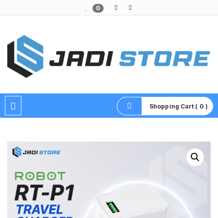
0
Pusat Aksesoris HP, Komputer & Produk Unik di Lamongan
Shopping Cart ( 0 )