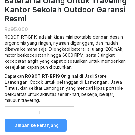
Baterai Isi Ulang Untuk Traveling
Kantor Sekolah Outdoor Garansi
Resmi
Rp
95,000
ROBOT RT-BF19 adalah kipas mini portable dengan desain
ergonomis yang ringan, nyaman digenggam, dan mudah
dibawa ke mana saja. Dilengkapi baterai isi ulang 1200mAh,
motor berkecepatan hingga 6800 RPM, serta 3 tingkat
kecepatan angin yang dapat disesuaikan untuk memberikan
kesejukan kapan pun dibutuhkan.
Dapatkan
ROBOT RT-BF19 Original
di
Jadi Store
Lamongan
. Cocok untuk pelanggan di
Lamongan, Jawa
Timur
, dan sekitar Lamongan yang mencari kipas portable
berkualitas untuk aktivitas sehari-hari, bekerja, belajar,
maupun traveling.
Kuantitas
ROBOT
RT-
Tambah ke keranjang
BF19
Kipas