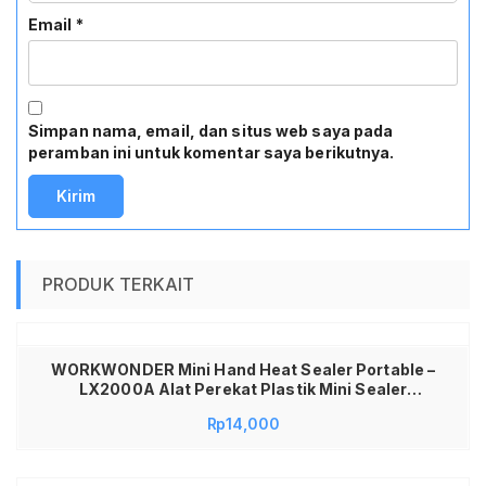
Email
*
Simpan nama, email, dan situs web saya pada
peramban ini untuk komentar saya berikutnya.
PRODUK TERKAIT
WORKWONDER Mini Hand Heat Sealer Portable –
LX2000A Alat Perekat Plastik Mini Sealer
Makanan Portable Heat Sealer Hand Press Mini
Rp
14,000
Segel Plastik Kemasan Makanan Ringan Snack
Sealer Portable Praktis Anti Bocor Tahan Lama
Perekat Plastik Mini Sealer Press