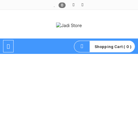
0
Pusat Aksesoris HP, Komputer & Produk Unik di Lamongan
Shopping Cart ( 0 )