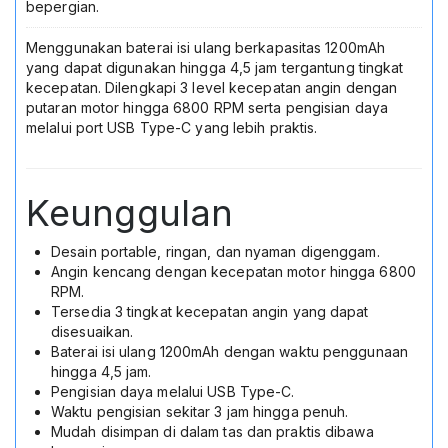
Traveling
bepergian.
Kantor
Sekolah
Menggunakan baterai isi ulang berkapasitas 1200mAh
Outdoor
yang dapat digunakan hingga 4,5 jam tergantung tingkat
Garansi
kecepatan. Dilengkapi 3 level kecepatan angin dengan
Resmi
putaran motor hingga 6800 RPM serta pengisian daya
melalui port USB Type-C yang lebih praktis.
Keunggulan
Desain portable, ringan, dan nyaman digenggam.
Angin kencang dengan kecepatan motor hingga 6800
RPM.
Tersedia 3 tingkat kecepatan angin yang dapat
disesuaikan.
Baterai isi ulang 1200mAh dengan waktu penggunaan
hingga 4,5 jam.
Pengisian daya melalui USB Type-C.
Waktu pengisian sekitar 3 jam hingga penuh.
Mudah disimpan di dalam tas dan praktis dibawa