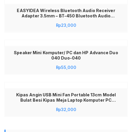
EASYIDEA Wireless Bluetooth Audio Receiver
Adapter 3.5mm – BT-450 Bluetooth Audio
Receiver Mobil AUX 3.5mm Wireless Car Kit
Rp
23,000
Music Adapter Rechargeable Bisa Dicas Ulang
Receiver Audio Mobil Speaker Headset AUX
Bluetooth Universal Plug & Play Portable
Speaker Mini Komputer/ PC dan HP Advance Duo
040 Duo-040
Rp
55,000
Kipas Angin USB Mini Fan Portable 13cm Model
Bulat Besi Kipas Meja Laptop Komputer PC
Desktop Dengan Saklar On Off Angin Kencang
Rp
32,000
Tidak Berisik Hemat Listrik Colokan USB Praktis
Awet Desain Klasik Untuk Kerja Belajar Kamar
Tidur High Quality Murah