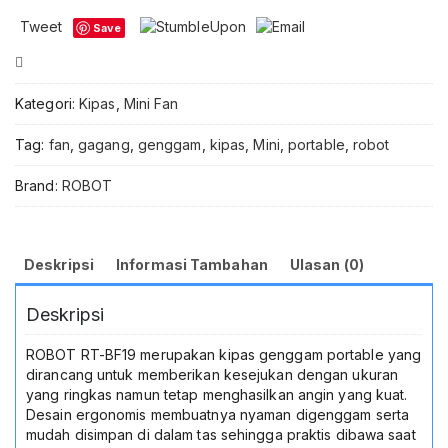
Mini
Tweet
Save
Portable
Rechargeable
Compare
Original
Handy
Kategori:
Kipas
,
Mini Fan
Mini
Fan
Tag:
fan
,
gagang
,
genggam
,
kipas
,
Mini
,
portable
,
robot
USB
Type
Brand:
ROBOT
C
1200mAh
3
Kecepatan
Deskripsi
Informasi Tambahan
Ulasan (0)
6800RPM
Kipas
Deskripsi
Genggam
Angin
Kencang
ROBOT RT-BF19 merupakan kipas genggam portable yang
Baterai
dirancang untuk memberikan kesejukan dengan ukuran
Isi
yang ringkas namun tetap menghasilkan angin yang kuat.
Ulang
Desain ergonomis membuatnya nyaman digenggam serta
untuk
mudah disimpan di dalam tas sehingga praktis dibawa saat