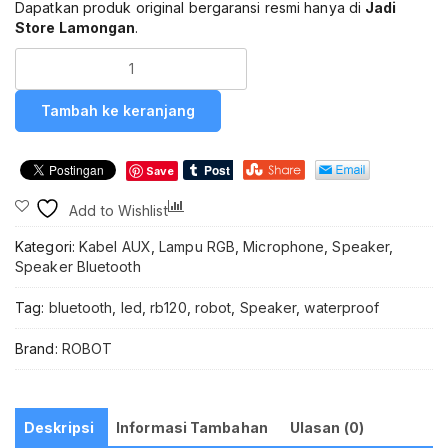
Dapatkan produk original bergaransi resmi hanya di
Jadi
Store Lamongan
.
Kuantitas
ROBOT
RB120
Tambah ke keranjang
Portable
Bluetooth
Speaker
Save
5.3
Wireless
Compare
Add to Wishlist
RGB
LED
Kategori:
Kabel AUX
,
Lampu RGB
,
Microphone
,
Speaker
,
Waterproof
Speaker Bluetooth
IPX4
Stereo
Tag:
bluetooth
,
led
,
rb120
,
robot
,
Speaker
,
waterproof
Bass
5W
Brand:
ROBOT
TWS
TF
Card
AUX
Deskripsi
Informasi Tambahan
Ulasan (0)
Handsfree