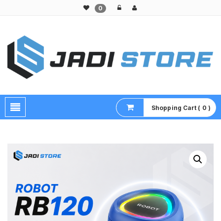
0
Pusat Aksesoris HP, Komputer & Produk Unik di Lamongan
Shopping Cart ( 0 )