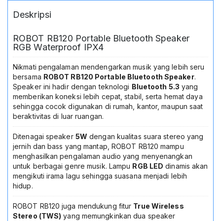
Baterai
Deskripsi
1200mAh
Playtime
Hingga
ROBOT RB120 Portable Bluetooth Speaker
8
RGB Waterproof IPX4
Jam
Speaker
Nikmati pengalaman mendengarkan musik yang lebih seru
Musik
bersama
ROBOT RB120 Portable Bluetooth Speaker
.
Outdoor
Speaker ini hadir dengan teknologi
Bluetooth 5.3
yang
Indoor
memberikan koneksi lebih cepat, stabil, serta hemat daya
Garansi
sehingga cocok digunakan di rumah, kantor, maupun saat
Resmi
beraktivitas di luar ruangan.
Original
Ditenagai speaker
5W
dengan kualitas suara stereo yang
jernih dan bass yang mantap, ROBOT RB120 mampu
menghasilkan pengalaman audio yang menyenangkan
untuk berbagai genre musik. Lampu
RGB LED
dinamis akan
mengikuti irama lagu sehingga suasana menjadi lebih
hidup.
ROBOT RB120 juga mendukung fitur
True Wireless
Stereo (TWS)
yang memungkinkan dua speaker