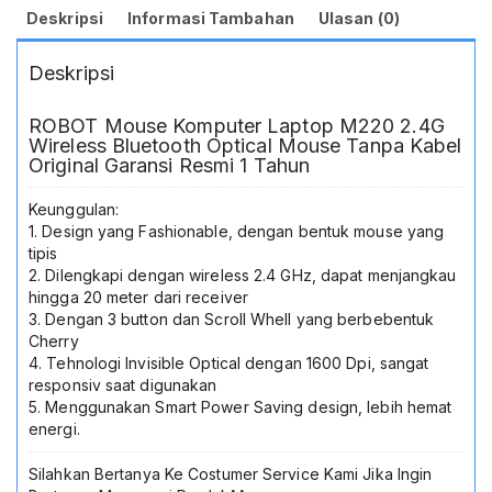
Ergonomis
Deskripsi
Informasi Tambahan
Ulasan (0)
Hemat
Baterai
Deskripsi
Untuk
Laptop
PC
ROBOT Mouse Komputer Laptop M220 2.4G
Komputer
Wireless Bluetooth Optical Mouse Tanpa Kabel
Bergaransi
Original Garansi Resmi 1 Tahun
Resmi
1
Keunggulan:
Tahun
1. Design yang Fashionable, dengan bentuk mouse yang
Jadi
tipis
Store
2. Dilengkapi dengan wireless 2.4 GHz, dapat menjangkau
hingga 20 meter dari receiver
3. Dengan 3 button dan Scroll Whell yang berbebentuk
Cherry
4. Tehnologi Invisible Optical dengan 1600 Dpi, sangat
responsiv saat digunakan
5. Menggunakan Smart Power Saving design, lebih hemat
energi.
Silahkan Bertanya Ke Costumer Service Kami Jika Ingin