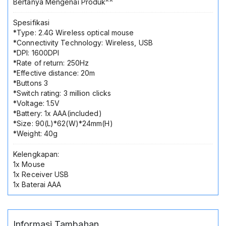
Bertanya Mengenai Produk^^
Spesifikasi
*Type: 2.4G Wireless optical mouse
*Connectivity Technology: Wireless, USB
*DPI: 1600DPI
*Rate of return: 250Hz
*Effective distance: 20m
*Buttons 3
*Switch rating: 3 million clicks
*Voltage: 1.5V
*Battery: 1x AAA(included)
*Size: 90(L)*62(W)*24mm(H)
*Weight: 40g
Kelengkapan:
1x Mouse
1x Receiver USB
1x Baterai AAA
Informasi Tambahan