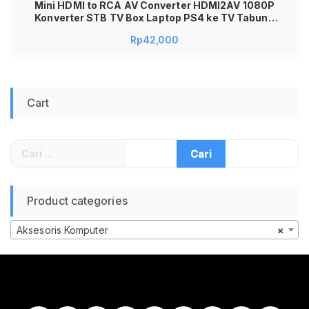
Mini HDMI to RCA AV Converter HDMI2AV 1080P
Konverter STB TV Box Laptop PS4 ke TV Tabung
Lama Sambungan Kabel Video Audio Digital ke
Rp
42,000
Analog Composite RCA Adapter Gambar Jernih
Stabil Plug and Play High Quality Awet Power USB
Power Alat Elektronik
Cart
Cari
untuk:
Product categories
Aksesoris Komputer
×