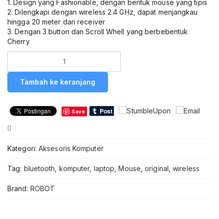
1. Design yang Fashionable, dengan bentuk mouse yang tipis
2. Dilengkapi dengan wireless 2.4 GHz, dapat menjangkau
hingga 20 meter dari receiver
3. Dengan 3 button dan Scroll Whell yang berbebentuk
Cherry
Kuantitas
ROBOT
M220
Tambah ke keranjang
Wireless
Mouse
Original
Save
2.4G
Bluetooth
Compare
Dual
Mode
Kategori:
Aksesoris Komputer
Optical
Mouse
Tag:
bluetooth
,
komputer
,
laptop
,
Mouse
,
original
,
wireless
Tanpa
Kabel
Brand:
ROBOT
Silent
Click
Desain