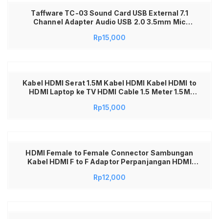
Taffware TC-03 Sound Card USB External 7.1
Channel Adapter Audio USB 2.0 3.5mm Mic
Speaker Jack C-Media CM108 Plug and Play
Rp
15,000
Portable dengan Volume Mute untuk PC Komputer
Laptop Notebook Headset Earphone
Kabel HDMI Serat 1.5M Kabel HDMI Kabel HDMI to
HDMI Laptop ke TV HDMI Cable 1.5 Meter 1.5M
Kabel HDMI Male to Male Gold High Quality Kabel
Rp
15,000
HDMI Laptop ke Proyektor TV Support Full HD 4K
Transmission Stabil Aksesoris Komputer
Multimedia 1.5 Meter
HDMI Female to Female Connector Sambungan
Kabel HDMI F to F Adaptor Perpanjangan HDMI
Coupler untuk Laptop PC PS4 STB TV LED Monitor
Rp
12,000
Proyektor Full HD 1080P 4K Plug and Play Koneksi
Stabil Konektor Awet