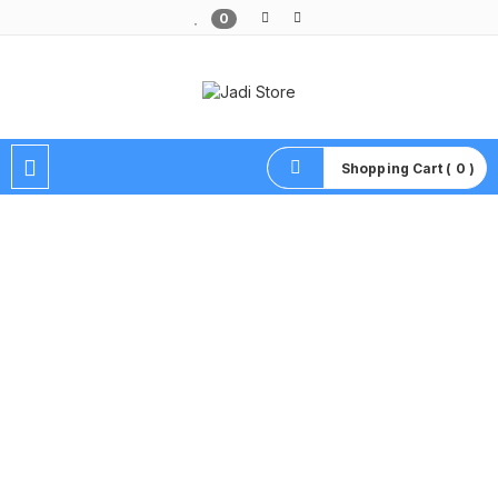
0
Pusat Aksesoris HP, Komputer & Produk Unik di Lamongan
Shopping Cart ( 0 )